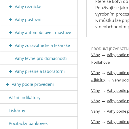
které se kotví d
Váhy řeznické
Používají se jako
výrobním proces
Váhy poštovní
K můstku lze při
v neobchodním pr
Váhy automobilové - mostové
Váhy zdravotnické a lékařské
PRODUKT JE ZAŘAZEN
→
Váhy
Váhy podle 
Váhy levné pro domácnosti
Podlahové
Váhy přesné a laboratorní
→
Váhy
Váhy podle 
a jídelny
→
Váhy pod
Váhy podle provedení
→
Váhy
Váhy podle 
Vážní indikátory
→
Váhy
Váhy podle 
Tiskárny
→
Váhy
Váhy podle 
→
Váhy
Váhy podle 
Počítačky bankovek