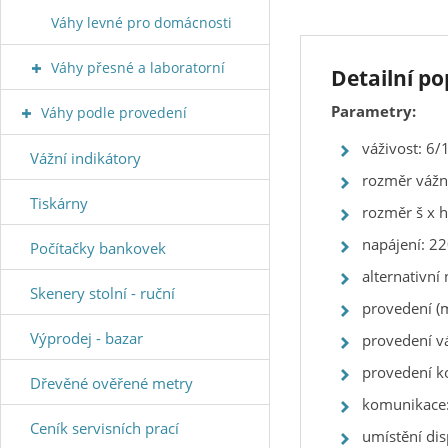
Váhy levné pro domácnosti
Váhy přesné a laboratorní
Detailní p
Parametry:
Váhy podle provedení
váživost: 6/1
Vážní indikátory
rozměr vážn
Tiskárny
rozměr š x 
napájení: 2
Počítačky bankovek
alternativn
Skenery stolní - ruční
provedení (m
Výprodej - bazar
provedení vá
provedení k
Dřevěné ověřené metry
komunikace:
Ceník servisních prací
umístění di