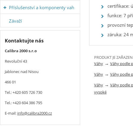
certifikace:
Příslušenství a komponenty vah
funkce: 7 př
Závaží
provozní tep
záruka: 24 
Kontaktujte nás
Calibra 2000 s.r.o
PRODUKT JE ZAŘAZEN
Revoluční 43
→
Váhy
Váhy podle 
Jablonec nad Nisou
→
Váhy
Váhy podle 
466 01
→
Váhy
Váhy podle 
vysoké
Tel.: +420 605 726 730
Tel.: +420 604 386 795
E-mail:
info@calibra2000.cz