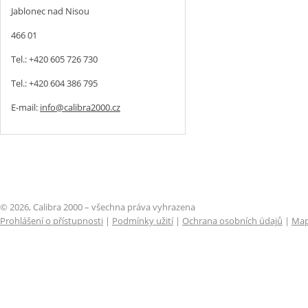
Jablonec nad Nisou
466 01
Tel.: +420 605 726 730
Tel.: +420 604 386 795
E-mail:
info@calibra2000.cz
© 2026, Calibra 2000 – všechna práva vyhrazena
Prohlášení o přístupnosti
|
Podmínky užití
|
Ochrana osobních údajů
|
Map