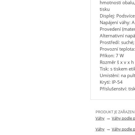
hmotnosti obalu,
tisku
Displej: Podsvíc
Napájení váhy: 
Provedení (materi
Alternativní nap
Prostředí: suché
Provozní teplota
Příkon: 7 W
Rozměr š x v x 
Tisk: s tiskem eti
Umístění: na pult
Krytí: IP-54
Příslušenství: ti
PRODUKT JE ZAŘAZEN
→
Váhy
Váhy podle 
→
Váhy
Váhy podle 