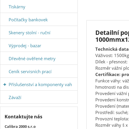
Tiskárny
Počítačky bankovek
Detailní p
Skenery stolní - ruční
1000mmx1
Výprodej - bazar
Technická data
Váživost: 1500kg
Dřevěné ověřené metry
Dílek - přesnost:
Rozměr vážní p
Ceník servisních prací
Certifikace: pr
Funkce váhy: váž
Příslušenství a komponenty vah
hmotnosti na disp
Provedení vážní 
Závaží
Provedení konstr
Provedení (materi
Prostředí: suché
Kontaktujte nás
Provozní teplota
Rozměr váhy š x
Calibra 2000 s.r.o