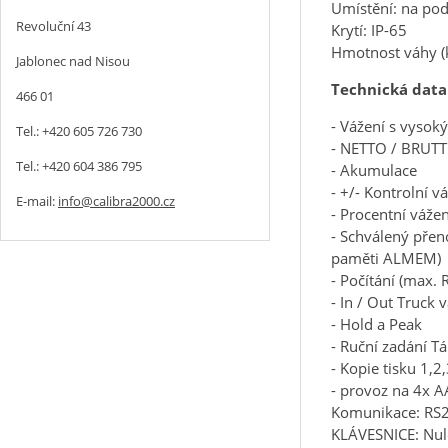
Umístění: na pod
Revoluční 43
Krytí: IP-65
Hmotnost váhy (k
Jablonec nad Nisou
Technická data
466 01
- Vážení s vysok
Tel.: +420 605 726 730
- NETTO / BRUTT
Tel.: +420 604 386 795
- Akumulace
- +/- Kontrolní v
E-mail:
info@calibra2000.cz
- Procentní vážen
- Schválený přen
paměti ALMEM)
- Počítání (max. 
- In / Out Truck 
- Hold a Peak
- Ruční zadání Tá
- Kopie tisku 1,2
- provoz na 4x A
Komunikace: RS2
KLÁVESNICE: Nulo