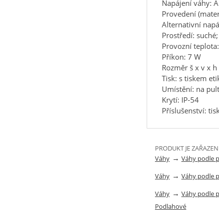
Napájení váhy: 
Provedení (materi
Alternativní nap
Prostředí: suché
Provozní teplota
Příkon: 7 W
Rozměr š x v x 
Tisk: s tiskem eti
Umístění: na pult
Krytí: IP-54
Příslušenství: ti
PRODUKT JE ZAŘAZEN
→
Váhy
Váhy podle 
→
Váhy
Váhy podle 
→
Váhy
Váhy podle 
Podlahové