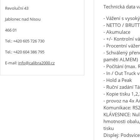
Technická data v
Revoluční 43
- Vážení s vysok
Jablonec nad Nisou
- NETTO / BRUTT
466 01
- Akumulace
- +/- Kontrolní v
Tel.: +420 605 726 730
- Procentní vážen
Tel.: +420 604 386 795
- Schválený přen
paměti ALMEM)
E-mail:
info@calibra2000.cz
- Počítání (max. 
- In / Out Truck 
- Hold a Peak
- Ruční zadání Tá
- Kopie tisku 1,2
- provoz na 4x A
Komunikace: RS2
KLÁVESNICE: Nulo
hmotnosti obalu,
tisku
Displej: Podsvíc