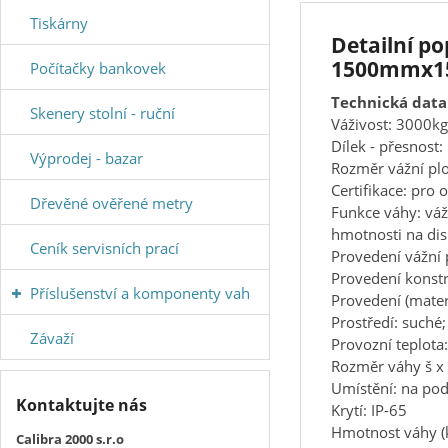
Tiskárny
Detailní p
1500mmx1
Počítačky bankovek
Technická data
Skenery stolní - ruční
Váživost: 3000kg
Dílek - přesnost
Výprodej - bazar
Rozměr vážní p
Certifikace: pro 
Dřevěné ověřené metry
Funkce váhy: váž
hmotnosti na disp
Ceník servisních prací
Provedení vážní 
Provedení konstr
Příslušenství a komponenty vah
Provedení (materi
Prostředí: suché
Závaží
Provozní teplota
Rozměr váhy š x
Umístění: na pod
Kontaktujte nás
Krytí: IP-65
Hmotnost váhy (
Calibra 2000 s.r.o