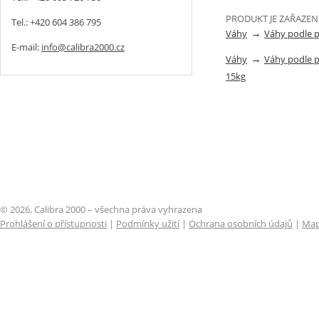
PRODUKT JE ZAŘAZEN
Tel.: +420 604 386 795
→
Váhy
Váhy podle 
E-mail:
info@calibra2000.cz
→
Váhy
Váhy podle 
15kg
© 2026, Calibra 2000 – všechna práva vyhrazena
Prohlášení o přístupnosti
|
Podmínky užití
|
Ochrana osobních údajů
|
Map