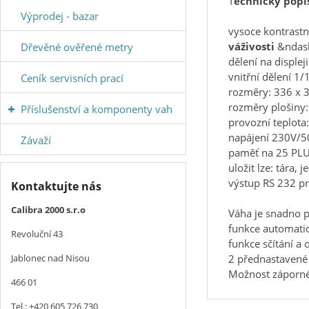
T
echnický popi
Výprodej - bazar
vysoce kontrastn
váživosti
&ndash
Dřevěné ověřené metry
dělení na displej
vnitřní dělení 1
Ceník servisních prací
rozměry: 336 x
rozměry plošiny
Příslušenství a komponenty vah
provozní teplota
napájení 230V/5
Závaží
paměť na 25 PLU
uložit lze: tára,
výstup RS 232 pr
Kontaktujte nás
Calibra 2000 s.r.o
Váha je snadno 
funkce automatic
Revoluční 43
funkce sčítání a 
2 přednastavené 
Jablonec nad Nisou
Možnost záporné
466 01
Tel.: +420 605 726 730