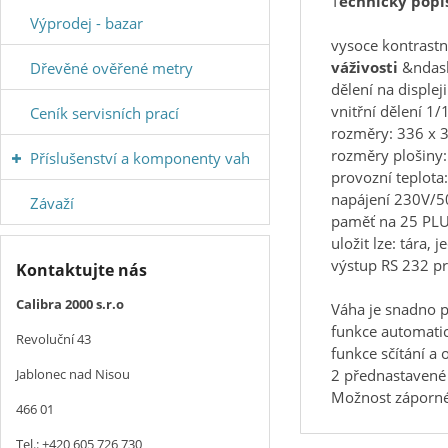
T
echnický popi
Výprodej - bazar
vysoce kontrastn
váživosti
&ndas
Dřevěné ověřené metry
dělení na displej
vnitřní dělení 1
Ceník servisních prací
rozměry: 336 x
rozměry plošiny
Příslušenství a komponenty vah
provozní teplota
napájení 230V/5
Závaží
paměť na 25 PLU
uložit lze: tára,
výstup RS 232 pr
Kontaktujte nás
Calibra 2000 s.r.o
Váha je snadno 
funkce automatic
Revoluční 43
funkce sčítání a 
2 přednastavené 
Jablonec nad Nisou
Možnost záporné
466 01
Tel.: +420 605 726 730