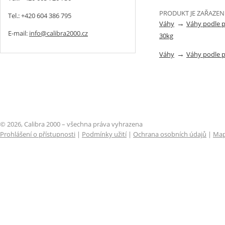
PRODUKT JE ZAŘAZEN
Tel.: +420 604 386 795
→
Váhy
Váhy podle 
E-mail:
info@calibra2000.cz
30kg
→
Váhy
Váhy podle 
© 2026, Calibra 2000 – všechna práva vyhrazena
Prohlášení o přístupnosti
|
Podmínky užití
|
Ochrana osobních údajů
|
Map