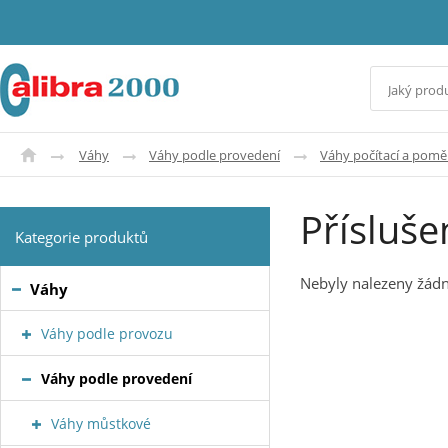
Váhy
Váhy podle provedení
Váhy počítací a pom
Přísluše
Kategorie produktů
Nebyly nalezeny žádn
Váhy
Váhy podle provozu
Váhy podle provedení
Váhy můstkové