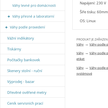
Napájení: 230 V
Váhy levné pro domácnosti
Šíře tisku: 60m
Váhy přesné a laboratorní
OS: Linux
Váhy podle provedení
Vážní indikátory
PRODUKT JE ZAŘAZEN
→
Váhy
Váhy podle 
Tiskárny
→
Váhy
Váhy podle 
etiket
Počítačky bankovek
→
Váhy
Váhy podle 
Skenery stolní - ruční
systémové
Výprodej - bazar
Dřevěné ověřené metry
Ceník servisních prací