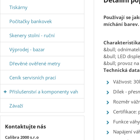
Detailní p
Tiskárny
Používají se ja
Počítačky bankovek
míchání barev.
Skenery stolní - ruční
Charakteristika
Výprodej - bazar
&bull; odnímatel
&bull; LED displ
&bull; provoz na
Dřevěné ověřené metry
Technická data
Ceník servisních prací
Váživost: 30
Příslušenství a komponenty vah
Dílek - přes
Rozměr váž
Závaží
Certifikace:
Funkce váhy:
Kontaktujte nás
Napájení vá
Calibra 2000 s.r.o