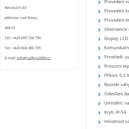
Provedení vá
Revoluční 43
Provedení ko
Jablonec nad Nisou
Provedení (m
466 01
Alternativn
Tel.: +420 605 726 730
Displej: LC
Komunikační
Tel.: +420 604 386 795
Prostředí: s
E-mail:
info@calibra2000.cz
Provozní te
Příkon: 0,5 
Rozměr váhy
Odesílání da
Umístění: na
Krytí: IP-54
Hmotnost váh