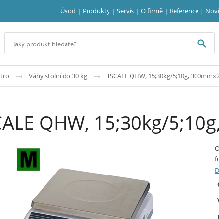
Úvod
Produkty
Servis
O firmě
Reference
Nov
tro
Váhy stolní do 30 kg
TSCALE QHW, 15;30kg/5;10g, 300mm
CALE QHW, 15;30kg/5;1
O
f
D