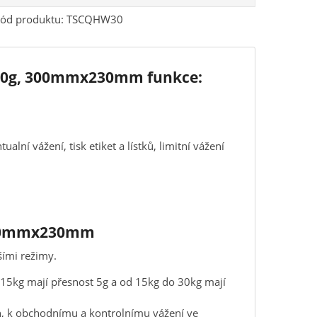
ód produktu:
TSCQHW30
5;10g, 300mmx230mm funkce:
alní vážení, tisk etiket a lístků, limitní vážení
 300mmx230mm
šími režimy.
 15kg mají přesnost 5g a od 15kg do 30kg mají
n, k obchodnímu a kontrolnímu vážení ve