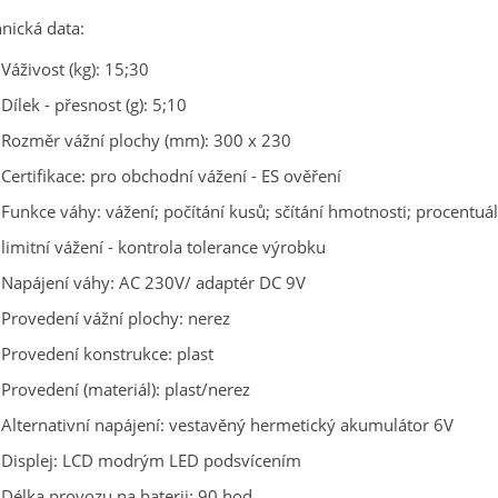
nická data:
Váživost (kg): 15;30
Dílek - přesnost (g): 5;10
Rozměr vážní plochy (mm): 300 x 230
Certifikace: pro obchodní vážení - ES ověření
Funkce váhy: vážení; počítání kusů; sčítání hmotnosti; procentuální
limitní vážení - kontrola tolerance výrobku
Napájení váhy: AC 230V/ adaptér DC 9V
Provedení vážní plochy: nerez
Provedení konstrukce: plast
Provedení (materiál): plast/nerez
Alternativní napájení: vestavěný hermetický akumulátor 6V
Displej: LCD modrým LED podsvícením
Délka provozu na baterii: 90 hod.