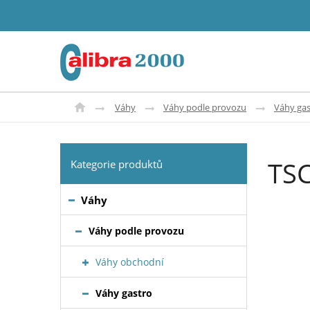
Váhy
Váhy podle provozu
Váhy gas
TS
Kategorie produktů
Váhy
Váhy podle provozu
Váhy obchodní
Váhy gastro