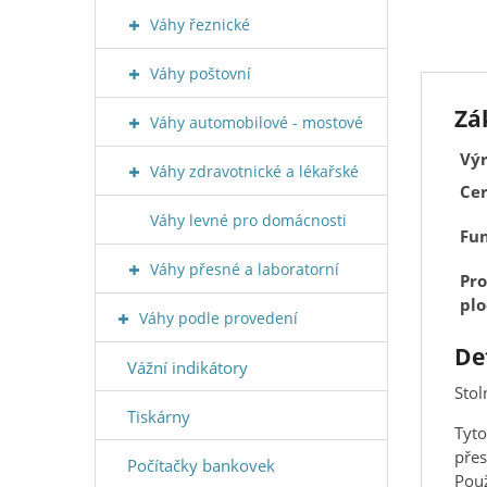
Váhy řeznické
Váhy poštovní
Zá
Váhy automobilové - mostové
Výr
Váhy zdravotnické a lékařské
Cer
Váhy levné pro domácnosti
Fun
Váhy přesné a laboratorní
Pro
plo
Váhy podle provedení
De
Vážní indikátory
Stol
Tiskárny
Tyto
přes
Počítačky bankovek
Použ