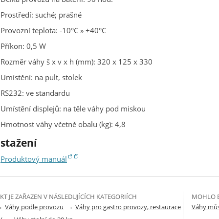
Prostředí: suché; prašné
Provozní teplota: -10°C » +40°C
Příkon: 0,5 W
Rozměr váhy š x v x h (mm): 320 x 125 x 330
Umístění: na pult, stolek
RS232: ve standardu
Umístění displejů: na těle váhy pod miskou
Hmotnost váhy včetně obalu (kg): 4,8
 stažení
Produktový manuál
T JE ZAŘAZEN V NÁSLEDUJÍCÍCH KATEGORIÍCH
MOHLO B
→
→
Váhy podle provozu
Váhy pro gastro provozy, restaurace
Váhy můs
y
→