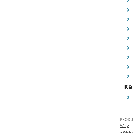
Ke
PRODUK
Váhy
a jídeln