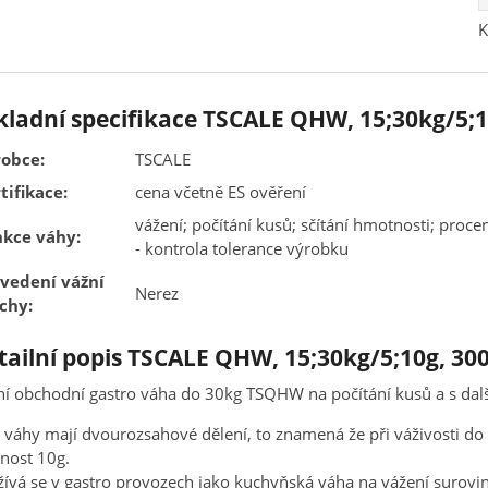
K
kladní specifikace TSCALE QHW, 15;30kg/
obce:
TSCALE
tifikace:
cena včetně ES ověření
vážení; počítání kusů; sčítání hmotnosti; procentu
kce váhy:
- kontrola tolerance výrobku
vedení vážní
Nerez
chy:
tailní popis TSCALE QHW, 15;30kg/5;10g,
ní obchodní gastro váha do 30kg TSQHW na počítání kusů a s dal
 váhy mají dvourozsahové dělení, to znamená že při váživosti do
nost 10g.
ívá se v gastro provozech jako kuchyňská váha na vážení surovi