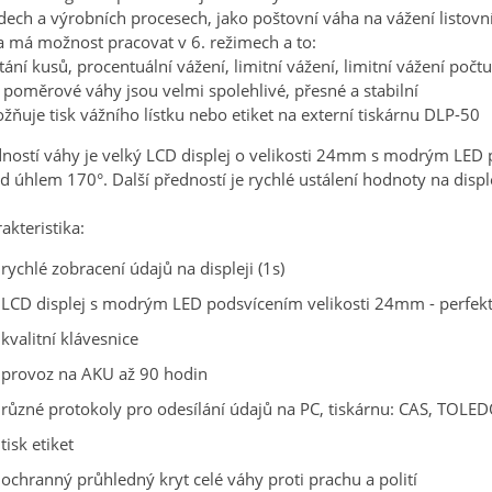
dech a výrobních procesech, jako poštovní váha na vážení listovní
 má možnost pracovat v 6. režimech a to:
tání kusů, procentuální vážení, limitní vážení, limitní vážení počtu
 poměrové váhy jsou velmi spolehlivé, přesné a stabilní
ňuje tisk vážního lístku nebo etiket na externí tiskárnu DLP-50
ností váhy je velký LCD displej o velikosti 24mm s modrým LED po
d úhlem 170°. Další předností je rychlé ustálení hodnoty na disple
akteristika:
rychlé zobracení údajů na displeji (1s)
LCD displej s modrým LED podsvícením velikosti 24mm - perfekt
kvalitní klávesnice
provoz na AKU až 90 hodin
různé protokoly pro odesílání údajů na PC, tiskárnu: CAS, TOLED
tisk etiket
ochranný průhledný kryt celé váhy proti prachu a polití