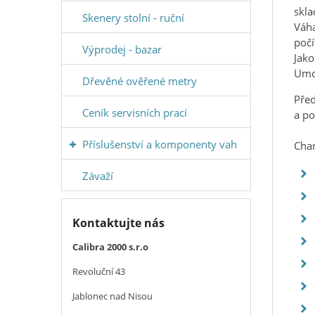
skla
Skenery stolní - ruční
Váha
počí
Výprodej - bazar
Jako
Umož
Dřevěné ověřené metry
Před
Ceník servisních prací
a po
Příslušenství a komponenty vah
Char
Závaží
Kontaktujte nás
Calibra 2000 s.r.o
Revoluční 43
Jablonec nad Nisou