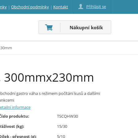
Přihlásit se
inky
Obchodní podmínky
Kontakt
Nákupní košík
x230mm
0g, 300mmx230mm
bchodní gastro váha s režimem počítání kusů a dalšími
unkcemi
etailní informace
Číslo produktu:
TSCQHW30
Váživost (kg):
15/30
Dílek - přesnost (g):
5/10