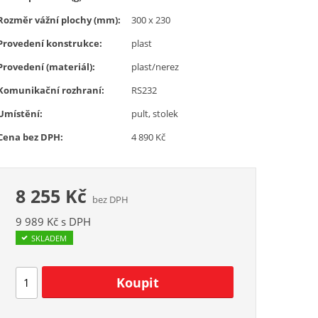
Rozměr vážní plochy (mm):
300 x 230
Provedení konstrukce:
plast
Provedení (materiál):
plast/nerez
Komunikační rozhraní:
RS232
Umístění:
pult, stolek
Cena bez DPH:
4 890 Kč
8 255 Kč
bez DPH
9 989 Kč s DPH
SKLADEM