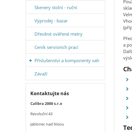
Použ
Skenery stolní - ruční
skla
Velm
Výprodej - bazar
Vhod
(pří
Dřevěné ověřené metry
Před
a p
Ceník servisních prací
Dalš
výsl
Příslušenství a komponenty vah
Ch
Závaží
Kontaktujte nás
Calibra 2000 s.r.o
Revoluční 43
Jablonec nad Nisou
Te