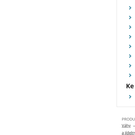
Ke
PRODUK
Váhy
a jídeln