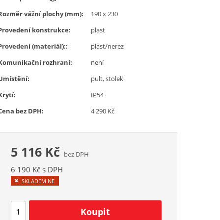
Rozměr vážní plochy (mm):
190 x 230
Provedení konstrukce:
plast
Provedení (materiál)::
plast/nerez
Komunikační rozhraní:
není
Umístění:
pult, stolek
Krytí:
IP54
Cena bez DPH:
4 290 Kč
5 116 Kč
bez DPH
6 190 Kč s DPH
SKLADEM NE