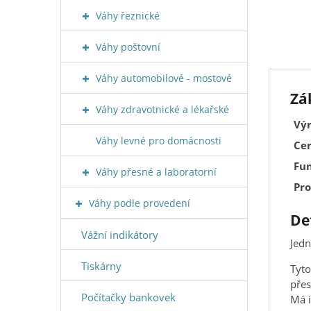
Váhy řeznické
Váhy poštovní
Váhy automobilové - mostové
Zá
Váhy zdravotnické a lékařské
Výr
Váhy levné pro domácnosti
Cer
Fun
Váhy přesné a laboratorní
Pro
Váhy podle provedení
De
Vážní indikátory
Jedn
Tiskárny
Tyto
přes
Počítačky bankovek
Má i