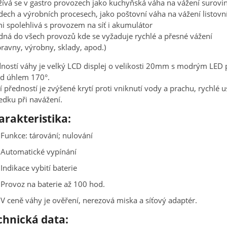
ívá se v gastro provozech jako kuchyňská váha na vážení surovi
dech a výrobních procesech, jako poštovní váha na vážení listovní
i spolehlivá s provozem na síť i akumulátor
ná do všech provozů kde se vyžaduje rychlé a přesné vážení
pravny, výrobny, sklady, apod.)
ností váhy je velký LCD displej o velikosti 20mm s modrým LED po
od úhlem 170°.
í předností je zvýšené krytí proti vniknutí vody a prachu, rychlé u
edku při navážení.
arakteristika:
Funkce: tárování; nulování
Automatické vypínání
Indikace vybití baterie
Provoz na baterie až 100 hod.
V ceně váhy je ověření, nerezová miska a síťový adaptér.
chnická data: