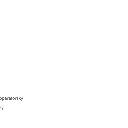
 operátorský
ký