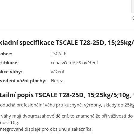
K
kladní specifikace TSCALE T28-25D, 15;25
obce:
TSCALE
tifikace:
cena včetně ES ověření
kce váhy:
vážení
vedení vážní plochy:
Nerez
tailní popis TSCALE T28-25D, 15;25kg/5;1
oduchá profesionální váha pro kuchyně, výrobny, sklady do 25kg
 váhy mají dvourozsahové dělení, to znamená že při váživosti do
nost 10g.
ntegrované displeje pro obsluhu a zákazníka.