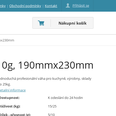
Přihlásit se
inky
Obchodní podmínky
Kontakt
Nákupní košík
0mmx230mm
5;10g, 190mmx230mm
ednoduchá profesionální váha pro kuchyně, výrobny, sklady
o 25kg.
etailní informace
Dostupnost:
K odeslání do 24 hodin
Váživost (kg):
15/25
Dílek - přesnost (g):
5/10