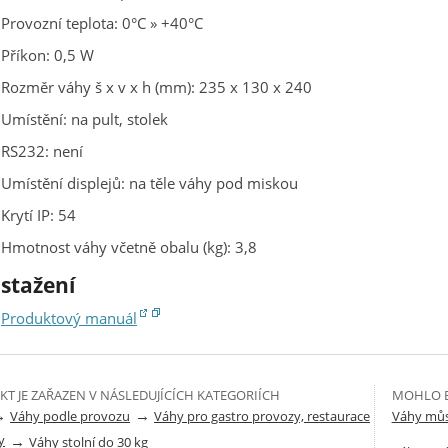
Provozní teplota: 0°C » +40°C
Příkon: 0,5 W
Rozměr váhy š x v x h (mm): 235 x 130 x 240
Umístění: na pult, stolek
RS232: není
Umístění displejů: na těle váhy pod miskou
Krytí IP: 54
Hmotnost váhy včetně obalu (kg): 3,8
 stažení
Produktový manuál
T JE ZAŘAZEN V NÁSLEDUJÍCÍCH KATEGORIÍCH
MOHLO B
→
→
Váhy podle provozu
Váhy pro gastro provozy, restaurace
Váhy můs
y
→
Váhy stolní do 30 kg