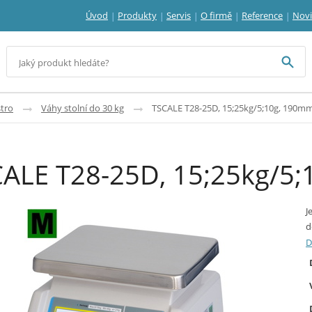
Úvod
Produkty
Servis
O firmě
Reference
Nov
tro
Váhy stolní do 30 kg
TSCALE T28-25D, 15;25kg/5;10g, 19
CALE T28-25D, 15;25kg/
J
d
D