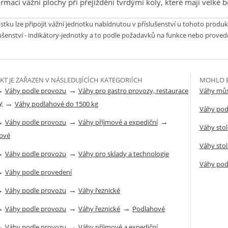
rmaci vážní plochy při přejíždění tvrdými koly, které mají velké 
tku lze připojit vážní jednotku nabídnutou v příslušenství u tohoto produk
lušenství - indikátory-jednotky a to podle požadavků na funkce nebo proved
T JE ZAŘAZEN V NÁSLEDUJÍCÍCH KATEGORIÍCH
MOHLO B
→
→
Váhy podle provozu
Váhy pro gastro provozy, restaurace
Váhy můs
y
→
Váhy podlahové do 1500 kg
Váhy pod
→
→
→
Váhy podle provozu
Váhy příjmové a expediční
Váhy sto
ové
Váhy sto
→
→
Váhy podle provozu
Váhy pro sklady a technologie
Váhy pod
→
Váhy podle provedení
→
→
Váhy podle provozu
Váhy řeznické
→
→
→
Váhy podle provozu
Váhy řeznické
Podlahové
→
→
Váhy podle provozu
Váhy příjmové a expediční