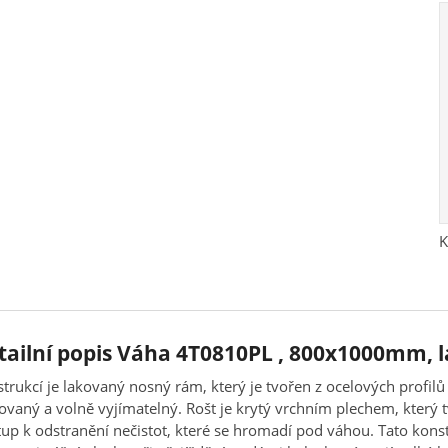
K
tailní popis Váha 4T0810PL , 800x1000mm, l
trukcí je lakovaný nosný rám, který je tvořen z ocelových profilů 
ovaný a volně vyjímatelný. Rošt je krytý vrchním plechem, který tv
tup k odstranění nečistot, které se hromadí pod váhou. Tato kons