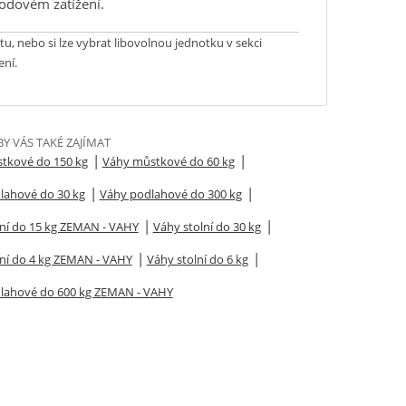
bodovém zatížení.
tu, nebo si lze vybrat libovolnou
jednotku
v sekci
ení.
Y VÁS TAKÉ ZAJÍMAT
|
|
tkové do 150 kg
Váhy můstkové do 60 kg
|
|
lahové do 30 kg
Váhy podlahové do 300 kg
|
|
lní do 15 kg ZEMAN - VAHY
Váhy stolní do 30 kg
|
|
lní do 4 kg ZEMAN - VAHY
Váhy stolní do 6 kg
lahové do 600 kg ZEMAN - VAHY