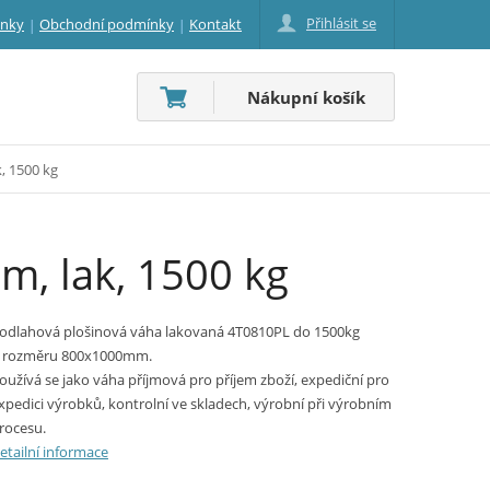
Přihlásit se
inky
Obchodní podmínky
Kontakt
Nákupní košík
, 1500 kg
, lak, 1500 kg
odlahová plošinová váha lakovaná 4T0810PL do 1500kg
 rozměru 800x1000mm.
oužívá se jako váha příjmová pro příjem zboží, expediční pro
xpedici výrobků, kontrolní ve skladech, výrobní při výrobním
rocesu.
etailní informace