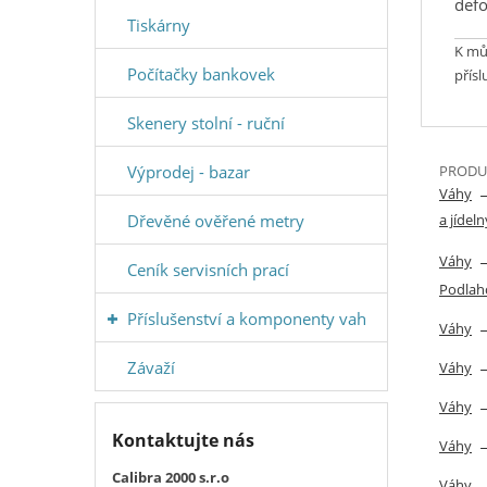
defo
Tiskárny
K můs
Počítačky bankovek
přís
Skenery stolní - ruční
Výprodej - bazar
PRODUK
Váhy
Dřevěné ověřené metry
a jídeln
Váhy
Ceník servisních prací
Podlah
Příslušenství a komponenty vah
Váhy
Závaží
Váhy
Váhy
Kontaktujte nás
Váhy
Calibra 2000 s.r.o
Váhy