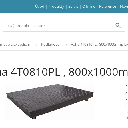
Úvod
Produkty
Servis
O firmě
Reference
Nov
jmové a expediční
Podlahové
Váha 4T0810PL , 800x1000mm, lak
a 4T0810PL , 800x1000mm
P
o
P
e
p
D