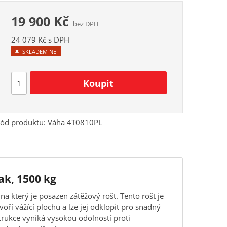
19 900 Kč
bez DPH
24 079 Kč s DPH
SKLADEM NE
ód produktu:
Váha 4T0810PL
ak, 1500 kg
na který je posazen zátěžový rošt. Tento rošt je
oří vážící plochu a lze jej odklopit pro snadný
trukce vyniká vysokou odolností proti