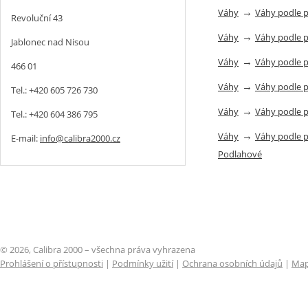
→
Váhy
Váhy podle 
Revoluční 43
→
Váhy
Váhy podle 
Jablonec nad Nisou
→
Váhy
Váhy podle 
466 01
→
Váhy
Váhy podle 
Tel.: +420 605 726 730
→
Váhy
Váhy podle 
Tel.: +420 604 386 795
→
Váhy
Váhy podle 
E-mail:
info@calibra2000.cz
Podlahové
© 2026, Calibra 2000 – všechna práva vyhrazena
Prohlášení o přístupnosti
|
Podmínky užití
|
Ochrana osobních údajů
|
Map