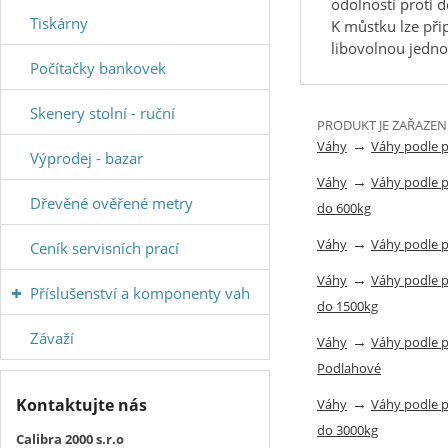
odolností proti d
Tiskárny
K můstku lze přip
libovolnou
jedno
Počítačky bankovek
Skenery stolní - ruční
PRODUKT JE ZAŘAZEN
→
Váhy
Váhy podle 
Výprodej - bazar
→
Váhy
Váhy podle 
Dřevěné ověřené metry
do 600kg
→
Váhy
Váhy podle 
Ceník servisních prací
→
Váhy
Váhy podle 
Příslušenství a komponenty vah
do 1500kg
Závaží
→
Váhy
Váhy podle 
Podlahové
→
Kontaktujte nás
Váhy
Váhy podle 
do 3000kg
Calibra 2000 s.r.o