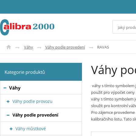
Váhy
Váhy podle provedení
RAVAS
Váhy po
Kategorie produktů
váhy s tímto symbolem j
Váhy
použit pro výpočet ceny 
váhy s tímto symbolem j
Váhy podle provozu
sloužit pro kontrolní váže
Pro zájemce provedeme ka
Váhy podle provedení
kalibračního listu. Tato 
Váhy můstkové