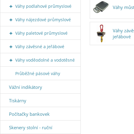
Váhy podlahové průmyslové
Váhy můs
Váhy nájezdové průmyslové
Váhy závě
Váhy paletové průmyslové
jeřábové
Váhy závěsné a jeřábové
Váhy voděodolné a vodotěsné
Průběžné pásové váhy
Vážní indikátory
Tiskárny
Počítačky bankovek
Skenery stolní - ruční