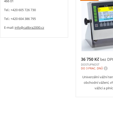
466 01
Tel.: +420 605 726 730
Tel.: +420 604 386 795
E-mail:
info@calibra2000.cz
36 750 Kč
bez DP
DOSTUPNOST
i
DO 3 PRAC. DNŮ
Univerzální vážní te
obchodní vážení, 
vážicí a plní