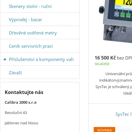
Skenery stolní - ruční
Výprodej - bazar
Dřevěné ověřené metry
Ceník servisních prací
16 500 Kč
bez DP
Příslušenství a komponenty vah
SKLADEM
Závaží
Univerzální pr
indikátorvýznamn
SysTec je schválený 
Kontaktujte nás
Ideá
Calibra 2000 s.r.o
Revoluční 43
SysTec 
Jablonec nad Nisou
NOVINKA