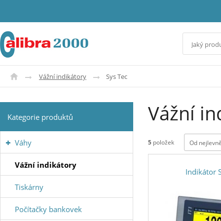
Vážní indikátory
Sys Tec
Vážní in
Kategorie produktů
Váhy
5
položek
Od nejlevně
Vážní indikátory
Indikátor 
Tiskárny
Počítačky bankovek