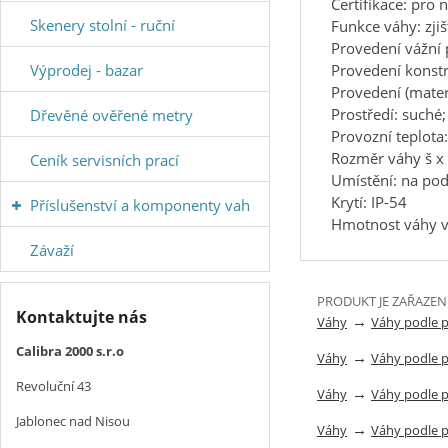
Certifikace: pro
Skenery stolní - ruční
Funkce váhy: zji
Provedení vážní 
Provedení konstr
Výprodej - bazar
Provedení (mater
Prostředí: suché
Dřevěné ověřené metry
Provozní teplota
Rozměr váhy š x
Ceník servisních prací
Umístění: na po
Krytí: IP-54
Příslušenství a komponenty vah
Hmotnost váhy v
Závaží
PRODUKT JE ZAŘAZEN
Kontaktujte nás
→
Váhy
Váhy podle 
Calibra 2000 s.r.o
→
Váhy
Váhy podle 
Revoluční 43
→
Váhy
Váhy podle 
Jablonec nad Nisou
→
Váhy
Váhy podle 