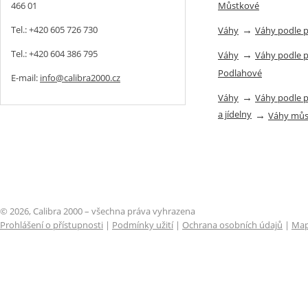
Můstkové
466 01
→
Tel.: +420 605 726 730
Váhy
Váhy podle 
→
Tel.: +420 604 386 795
Váhy
Váhy podle 
Podlahové
E-mail:
info@calibra2000.cz
→
Váhy
Váhy podle 
a jídelny
→
Váhy můs
© 2026, Calibra 2000 – všechna práva vyhrazena
Prohlášení o přístupnosti
|
Podmínky užití
|
Ochrana osobních údajů
|
Map