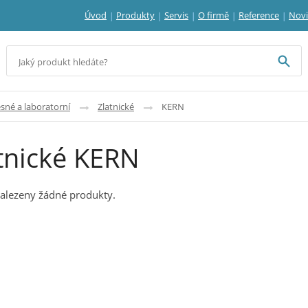
Úvod
Produkty
Servis
O firmě
Reference
Nov
sné a laboratorní
Zlatnické
KERN
tnické KERN
alezeny žádné produkty.