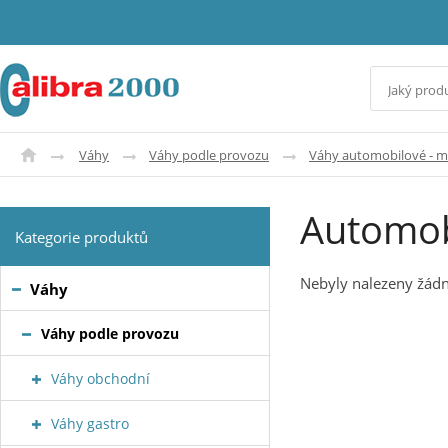
Váhy
Váhy podle provozu
Váhy automobilové - 
Automob
Kategorie produktů
Nebyly nalezeny žádn
Váhy
Váhy podle provozu
Váhy obchodní
Váhy gastro