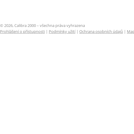
© 2026, Calibra 2000 – všechna práva vyhrazena
Prohlášení o přístupnosti
|
Podmínky užití
|
Ochrana osobních údajů
|
Map