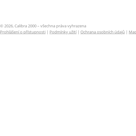
© 2026, Calibra 2000 – všechna práva vyhrazena
Prohlášení o přístupnosti
|
Podmínky užití
|
Ochrana osobních údajů
|
Map