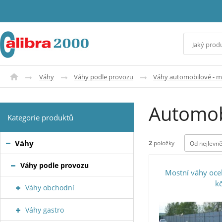
Váhy
Váhy podle provozu
Váhy automobilové - 
Automob
Kategorie produktů
Váhy
2
položky
Od nejlevně
Váhy podle provozu
Mostní váhy oce
kč
Váhy obchodní
Váhy gastro