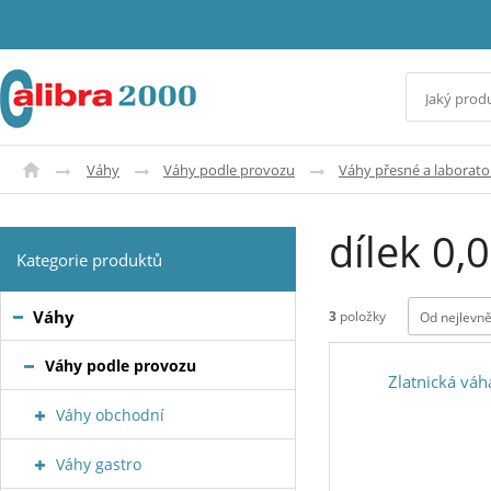
Váhy
Váhy podle provozu
Váhy přesné a laborato
dílek 0
Kategorie produktů
Váhy
3
položky
Od nejlevně
Váhy podle provozu
Zlatnická vá
Váhy obchodní
Váhy gastro