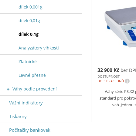
dílek 0,001g
dílek 0,01g
dílek 0,1g
Analyzátory vlhkosti
Zlatnické
32 900 Kč
bez DP
Levné přesné
DOSTUPNOST
i
DO 3 PRAC. DNŮ
Váhy podle provedení
Váhy série PS.X2
standard pro pokroč
Vážní indikátory
vah. Jednou 
Tiskárny
Počítačky bankovek