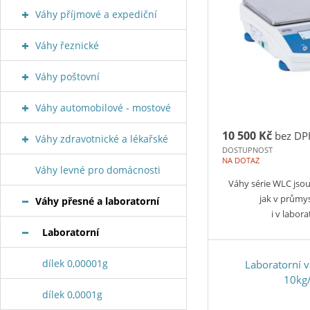
Váhy příjmové a expediční
Váhy řeznické
Váhy poštovní
Váhy automobilové - mostové
10 500 Kč
bez DP
Váhy zdravotnické a lékařské
DOSTUPNOST
NA DOTAZ
Váhy levné pro domácnosti
Váhy série WLC jsou
jak v průmy
Váhy přesné a laboratorní
i v labor
Laboratorní
dílek 0,00001g
Laboratorní 
10kg
dílek 0,0001g