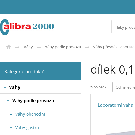
Váhy
Váhy podle provozu
Váhy přesné a laborato
dílek 0
Kategorie produktů
Váhy
5
položek
Od nejlevně
Váhy podle provozu
Laboratorní váha
Váhy obchodní
Váhy gastro