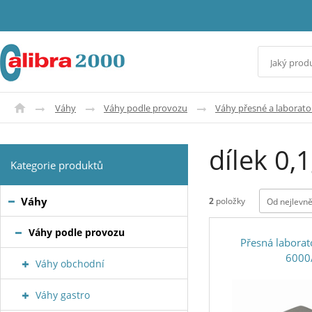
Váhy
Váhy podle provozu
Váhy přesné a laborato
dílek 0,
Kategorie produktů
Váhy
2
položky
Od nejlevně
Váhy podle provozu
Přesná labora
6000
Váhy obchodní
Váhy gastro