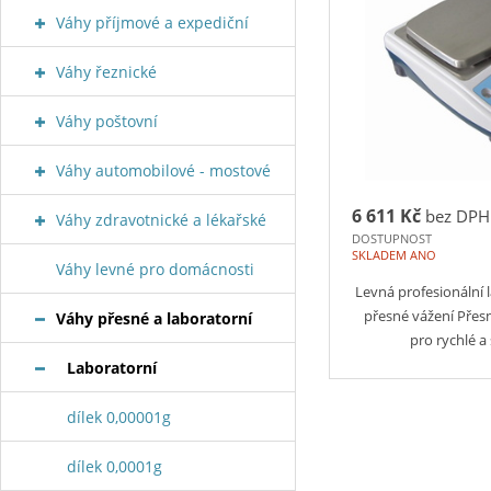
Váhy příjmové a expediční
Váhy řeznické
Váhy poštovní
Váhy automobilové - mostové
6 611 Kč
bez DPH
Váhy zdravotnické a lékařské
DOSTUPNOST
SKLADEM ANO
Váhy levné pro domácnosti
Levná profesionální 
přesné vážení Přes
Váhy přesné a laboratorní
pro rychlé a
Laboratorní
dílek 0,00001g
dílek 0,0001g