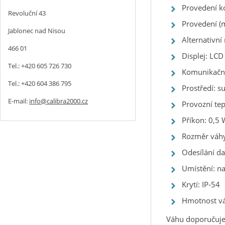
Provedení ko
Revoluční 43
Provedení (m
Jablonec nad Nisou
Alternativn
466 01
Displej: LC
Tel.: +420 605 726 730
Komunikační
Tel.: +420 604 386 795
Prostředí: s
E-mail:
info@calibra2000.cz
Provozní te
Příkon: 0,5 
Rozměr váhy
Odesílání da
Umístění: na
Krytí: IP-54
Hmotnost váh
Váhu doporučujem