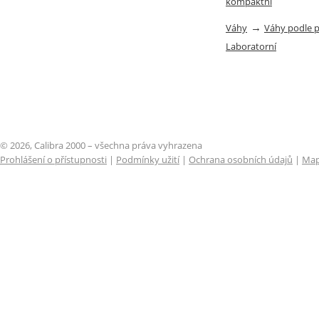
kompaktní
→
Váhy
Váhy podle 
Laboratorní
© 2026, Calibra 2000 – všechna práva vyhrazena
Prohlášení o přístupnosti
|
Podmínky užití
|
Ochrana osobních údajů
|
Map