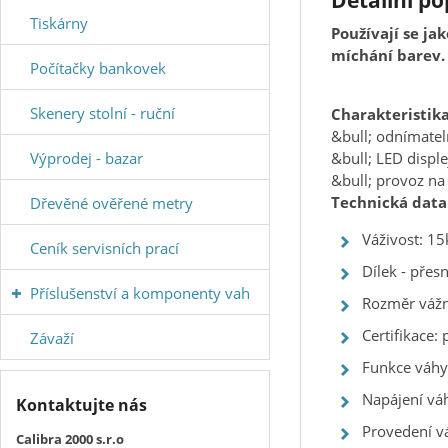
Detailní p
Tiskárny
Používají se ja
míchání barev.
Počítačky bankovek
Skenery stolní - ruční
Charakteristika
&bull; odnímatel
Výprodej - bazar
&bull; LED displ
&bull; provoz na
Technická data
Dřevěné ověřené metry
Váživost: 15
Ceník servisních prací
Dílek - přes
Příslušenství a komponenty vah
Rozměr váž
Certifikace:
Závaží
Funkce váhy:
Napájení vá
Kontaktujte nás
Provedení vá
Calibra 2000 s.r.o