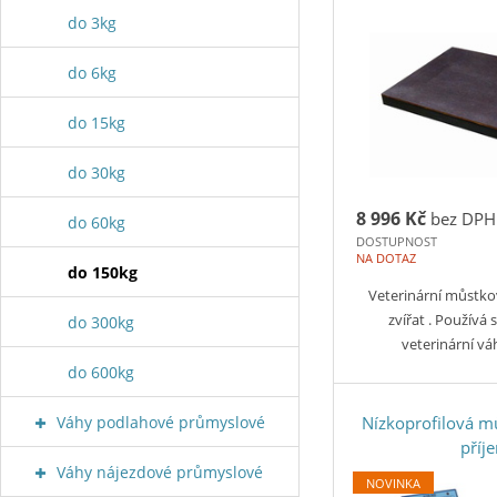
do 3kg
do 6kg
do 15kg
do 30kg
8 996 Kč
bez DPH
do 60kg
DOSTUPNOST
NA DOTAZ
do 150kg
Veterinární můstko
zvířat . Používá s
do 300kg
veterinární v
do 600kg
Váhy podlahové průmyslové
Nízkoprofilová m
příj
Váhy nájezdové průmyslové
NOVINKA