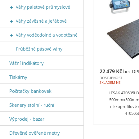
Váhy paletové průmyslové
Váhy závěsné a jeřábové
Váhy voděodolné a vodotěsné
Průběžné pásové váhy
Vážní indikátory
22 479 Kč
bez DP
Tiskárny
DOSTUPNOST
SKLADEM NE
Počítačky bankovek
LESAK 4T0505LD
500mmx500mm, 
Skenery stolní - ruční
nízkoprofilové
4T050
Výprodej - bazar
Dřevěné ověřené metry