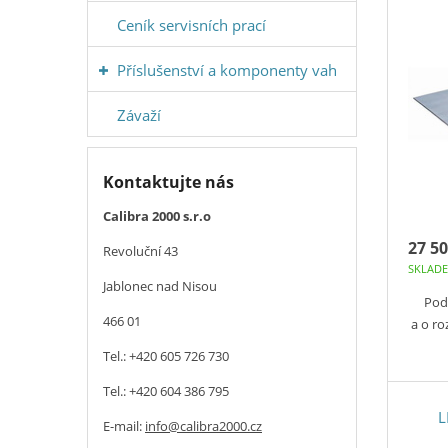
Ceník servisních prací
Příslušenství a komponenty vah
Závaží
Kontaktujte nás
Calibra 2000 s.r.o
27 50
Revoluční 43
SKLAD
Jablonec nad Nisou
Pod
466 01
a o r
Tel.: +420 605 726 730
Tel.: +420 604 386 795
L
E-mail:
info@calibra2000.cz