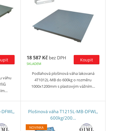
18 587 Kč
bez DPH
SKLADEM
Podlahová plošinová váha lakovaná
u váhu
4T1012L-MB do 600kg o rozměru
filů
1000x1200mm s plastovým vážním…
ním…
B-DFWL,
Plošinová váha T1215L-MB-DFWL,
600kg/200…
NOVINKA