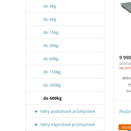
do 3kg
do 6kg
do 15kg
do 30kg
9 990
do 60kg
DOSTU
NA DO
do 150kg
Jedn
v
do 300kg
sv
do 600kg
Váhy podlahové průmyslové
Ploši
Váhy nájezdové průmyslové
NOVI