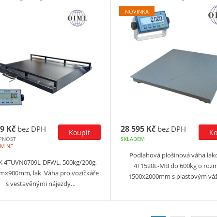
NOVINKA
9 Kč
28 595 Kč
bez DPH
bez DPH
PNOST
SKLADEM
EM NE
Podlahová plošinová váha la
K 4TUVN0709L-DFWL, 500kg/200g,
4T1520L-MB do 600kg o roz
x900mm, lak Váha pro vozíčkáře
1500x2000mm s plastovým vá
s vestavěnými nájezdy…