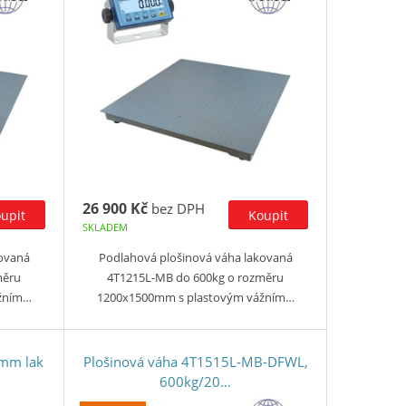
26 900 Kč
bez DPH
SKLADEM
kovaná
Podlahová plošinová váha lakovaná
měru
4T1215L-MB do 600kg o rozměru
žním…
1200x1500mm s plastovým vážním…
mm lak
Plošinová váha 4T1515L-MB-DFWL,
600kg/20…