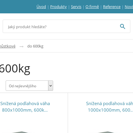
Úvod
Produkty
Servis
O firmě
Reference
Nov
můstkové
do 600kg
 600kg
Od nejlevnějšího
Snížená podlahová váha
Snížená podlahová vá
800x1000mm, 600k…
1000x1000mm, 600