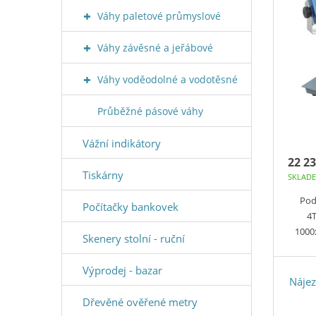
Váhy paletové průmyslové
Váhy závěsné a jeřábové
Váhy voděodolné a vodotěsné
Průběžné pásové váhy
Vážní indikátory
22 23
Tiskárny
SKLAD
Pod
Počítačky bankovek
4T
1000
Skenery stolní - ruční
Výprodej - bazar
Náje
Dřevěné ověřené metry