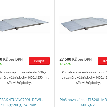
0 Kč
27 500 Kč
bez DPH
bez DPH
EM
SKLADEM
lahová nájezdová váha do 600kg
Podlahová nájezdová váha do 
ozměru vážní plochy 1050x1250mm.
o rozměru vážní plochy 1050x
Šíře vážní plochy…
Šíře vážní plochy…
ESAK 4TUVN0709L-DFWL,
Plošinová váha 4T1520L-M
500kg/200g, 740mm…
600kg/2…