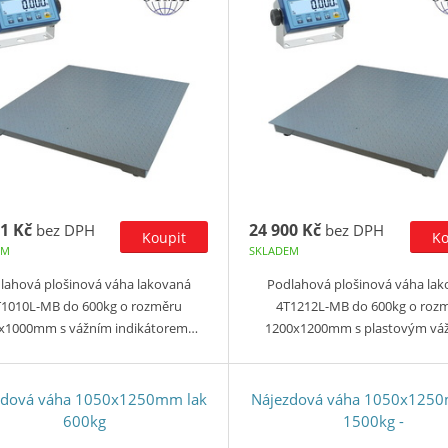
1 Kč
24 900 Kč
bez DPH
bez DPH
EM
SKLADEM
lahová plošinová váha lakovaná
Podlahová plošinová váha la
1010L-MB do 600kg o rozměru
4T1212L-MB do 600kg o roz
x1000mm s vážním indikátorem…
1200x1200mm s plastovým vá
zdová váha 1050x1250mm lak
Nájezdová váha 1050x1250
600kg
1500kg -