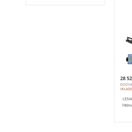
28 52
DOSTU
SKLAD
LESA
740mm