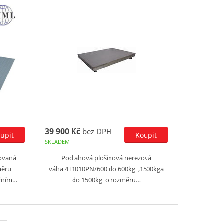
39 900 Kč
bez DPH
SKLADEM
kovaná
Podlahová plošinová nerezová
měru
váha 4T1010PN/600 do 600kg ,1500kga
žním…
do 1500kg o rozměru…