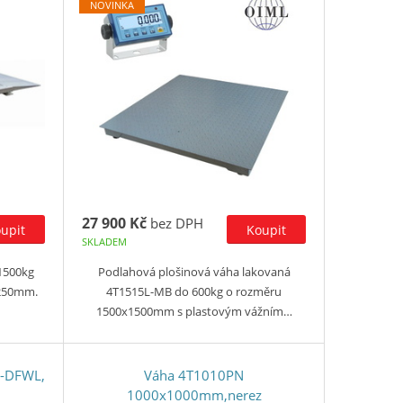
NOVINKA
27 900 Kč
bez DPH
SKLADEM
1500kg
Podlahová plošinová váha lakovaná
1250mm.
4T1515L-MB do 600kg o rozměru
1500x1500mm s plastovým vážním…
B-DFWL,
Váha 4T1010PN
1000x1000mm,nerez