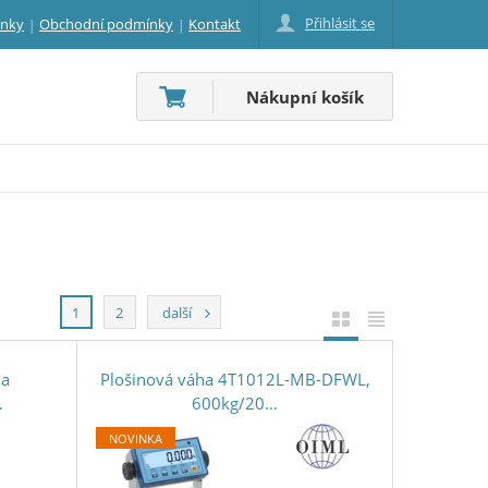
Přihlásit se
inky
Obchodní podmínky
Kontakt
Nákupní košík
1
2
další
ha
Plošinová váha 4T1012L-MB-DFWL,
…
600kg/20…
NOVINKA