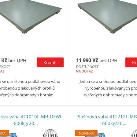
 Kč
11 990 Kč
bez DPH
bez DPH
PNOST
DOSTUPNOST
TAZ
NA DOTAZ
á se o sníženou podlahovou váhu
Jedná se o sníženou podlahovo
yrobenou z lakovaných profilů
vyrobenou z lakovaných pro
ařených dohromady s horním…
svařených dohromady s hor
nová váha 4T1010L-MB-DFWL,
Plošinová váha 4T1212L-M
600kg/20…
600kg/20…
NKA
NOVINKA