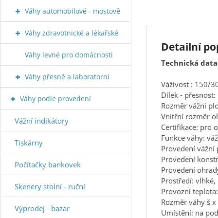
Váhy automobilové - mostové
Váhy zdravotnické a lékařské
Detailní p
Váhy levné pro domácnosti
Technická data
Váhy přesné a laboratorní
Váživost : 150/
Dílek - přesnost
Váhy podle provedení
Rozměr vážní p
Vnitřní rozměr
Vážní indikátory
Certifikace: pro
Funkce váhy: váž
Tiskárny
Provedení vážní 
Provedení konstr
Počítačky bankovek
Provedení ohrad
Prostředí: vlhké
Skenery stolní - ruční
Provozní teplot
Rozměr váhy š x
Výprodej - bazar
Umístění: na po