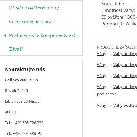
Krytí: IP-67
Dřevěné ověřené metry
Hmotnost váhy:
ES ověření 1300
Ceník servisních prací
Podporujte česko
Příslušenství a komponenty vah
PRODUKT JE ZAŘAZEN
Závaží
→
Váhy
Váhy podle 
→
Váhy
Váhy podle 
Kontaktujte nás
→
Váhy
Váhy podle 
Calibra 2000 s.r.o
→
Váhy
Váhy podle 
Revoluční 43
podlahové
Jablonec nad Nisou
→
Váhy
Váhy podle 
466 01
Tel.: +420 605 726 730
Tel.: +420 604 386 795