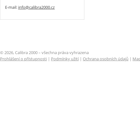
E-mail:
info@calibra2000.cz
© 2026, Calibra 2000 – všechna práva vyhrazena
Prohlášení o přístupnosti
|
Podmínky užití
|
Ochrana osobních údajů
|
Map