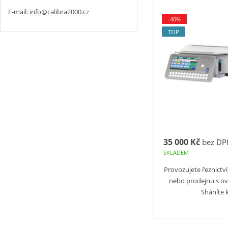
E-mail:
info@calibra2000.cz
-40%
TOP
35 000 Kč
bez DP
SKLADEM
Provozujete řeznictví
nebo prodejnu s o
Sháníte k