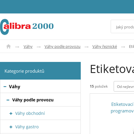
Váhy
Váhy podle provozu
Váhy řeznické
Eti
Etiketov
Kategorie produktů
Váhy
15
položek
Od nejlev
Váhy podle provozu
Etiketovac
programov
Váhy obchodní
Váhy gastro