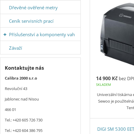
Dřevěné ověřené metry
Ceník servisních prací
Příslušenství a komponenty vah
Závaží
Kontaktujte nás
14 900 Kč
Calibra 2000 s.r.o
bez DP
SKLADEM
Revoluční 43
Univerzální tiskárna 
Jablonec nad Nisou
Sewoo je použitelná 
Ten
466 01
Tel.: +420 605 726 730
DIGI SM 5300 EET
Tel.: +420 604 386 795