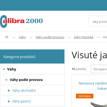
Váhy
Váhy podle provozu
Váhy řeznické
Vis
Visuté j
Kategorie produktů
Váhy
10
položek
Od nejlev
Váhy podle provozu
Nerezová nástěn
háke
Váhy obchodní
NOVINKA
Váhy gastro