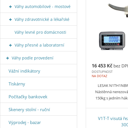
Váhy automobilové - mostové
Váhy zdravotnické a lékařské
Váhy levné pro domácnosti
Váhy přesné a laboratorní
Váhy podle provedení
16 453 Kč
bez DP
Vážní indikátory
DOSTUPNOST
NA DOTAZ
Tiskárny
LESAK N1TH1NBW
Nástěnná nerezov
Počítačky bankovek
150kg s jedním h
Skenery stolní - ruční
V1T-T visutá ř
Výprodej - bazar
30