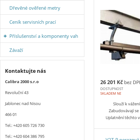
Dřevěné ověřené metry
Ceník servisních prací
Příslušenství a komponenty vah
Závaží
Kontaktujte nás
Calibra 2000 s.r.o
26 201 Kč
bez DP
DOSTUPNOST
Revoluční 43
SKLADEM NE
Jablonec nad Nisou
Slouží k vážení
Zabudovávají se
466 01
Uplatnění těchto 
Tel.: +420 605 726 730
Tel.: +420 604 386 795
V2T-P nerezová 