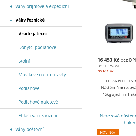
Váhy příjmové a expediční
Váhy řeznické
Visuté jateční
Dobytčí podlahové
16 453 Kč
bez DP
Stolní
DOSTUPNOST
NA DOTAZ
Můstkové na přepravky
LESAK N1TH1NB
Nástěnná nerezov
Podlahové
15kg s jedním há
Podlahové paletové
Etiketovací zařízení
Nerezová nástěn
háke
Váhy poštovní
NOVINKA