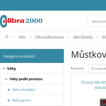
Váhy
Váhy podle provozu
Váhy řeznické
Mů
Můstkov
Kategorie produktů
Váhy
5
položek
Od nejlevně
Váhy podle provozu
TSCALE VW-405
400x
Váhy obchodní
Váhy gastro