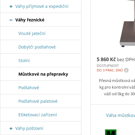
Váhy příjmové a expediční
Váhy řeznické
Visuté jateční
Dobytčí podlahové
5 860 Kč
bez DPH
Stolní
DOSTUPNOST
i
DO 3 PRAC. DNŮ
Můstkové na přepravky
Přesná můstková v
kg pro kontrolní v
Podlahové
váží od 0kg do 3
Podlahové paletové
Etiketovací zařízení
Váha můstkov
Váhy poštovní