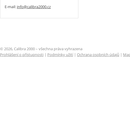
E-mail:
info@calibra2000.cz
© 2026, Calibra 2000 – všechna práva vyhrazena
Prohlášení o přístupnosti
|
Podmínky užití
|
Ochrana osobních údajů
|
Map