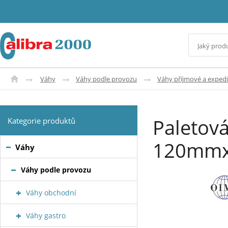
Váhy
Váhy podle provozu
Váhy příjmové a expedi
Paletov
Kategorie produktů
120mmx
Váhy
Váhy podle provozu
Váhy obchodní
Váhy gastro