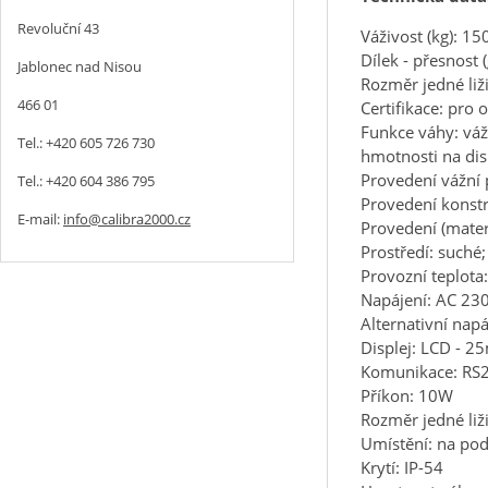
Revoluční 43
Váživost (kg): 15
Dílek - přesnost 
Jablonec nad Nisou
Rozměr jedné li
466 01
Certifikace: pro
Funkce váhy: váž
Tel.: +420 605 726 730
hmotnosti na disp
Provedení vážní 
Tel.: +420 604 386 795
Provedení konstr
E-mail:
info@calibra2000.cz
Provedení (materi
Prostředí: suché
Provozní teplota
Napájení: AC 23
Alternativní nap
Displej: LCD - 
Komunikace: RS
Příkon: 10W
Rozměr jedné liž
Umístění: na po
Krytí: IP-54