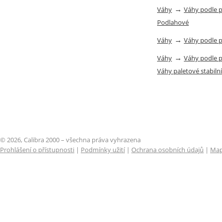
→
Váhy
Váhy podle 
Podlahové
→
Váhy
Váhy podle 
→
Váhy
Váhy podle 
Váhy paletové stabilní
© 2026, Calibra 2000 – všechna práva vyhrazena
Prohlášení o přístupnosti
|
Podmínky užití
|
Ochrana osobních údajů
|
Map