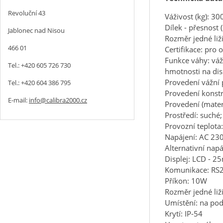
Revoluční 43
Váživost (kg): 30
Dílek - přesnost (
Jablonec nad Nisou
Rozměr jedné li
466 01
Certifikace: pro
Funkce váhy: váž
Tel.: +420 605 726 730
hmotnosti na disp
Provedení vážní 
Tel.: +420 604 386 795
Provedení konstr
E-mail:
info@calibra2000.cz
Provedení (materi
Prostředí: suché
Provozní teplota
Napájení: AC 23
Alternativní nap
Displej: LCD - 
Komunikace: RS
Příkon: 10W
Rozměr jedné liž
Umístění: na po
Krytí: IP-54