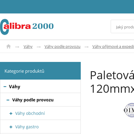
Váhy
Váhy podle provozu
Váhy příjmové a expedi
Paletov
Kategorie produktů
120mmx
Váhy
Váhy podle provozu
Váhy obchodní
Váhy gastro