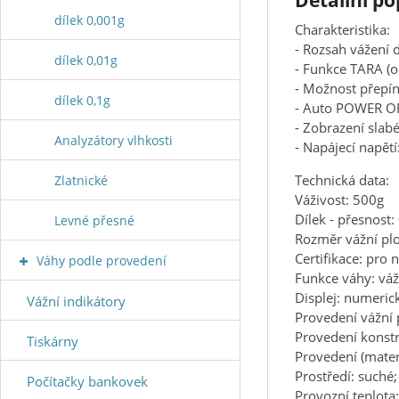
Detailní p
dílek 0,001g
Charakteristika:
- Rozsah vážení 
dílek 0,01g
- Funkce TARA (
- Možnost přepíná
dílek 0,1g
- Auto POWER OFF
- Zobrazení slabé
Analyzátory vlhkosti
- Napájecí napětí
Technická data:
Zlatnické
Váživost: 500g
Dílek - přesnost:
Levné přesné
Rozměr vážní p
Certifikace: pro
Váhy podle provedení
Funkce váhy: váž
Displej: numeric
Vážní indikátory
Provedení vážní 
Provedení konstr
Tiskárny
Provedení (materi
Prostředí: suché
Počítačky bankovek
Provozní teplota