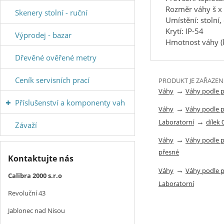
Rozměr váhy š x 
Skenery stolní - ruční
Umístění: stolní,
Krytí: IP-54
Výprodej - bazar
Hmotnost váhy (k
Dřevěné ověřené metry
Ceník servisních prací
PRODUKT JE ZAŘAZEN
→
Váhy
Váhy podle 
Příslušenství a komponenty vah
→
Váhy
Váhy podle 
→
Laboratorní
dílek 
Závaží
→
Váhy
Váhy podle 
přesné
Kontaktujte nás
→
Váhy
Váhy podle 
Calibra 2000 s.r.o
Laboratorní
Revoluční 43
Jablonec nad Nisou