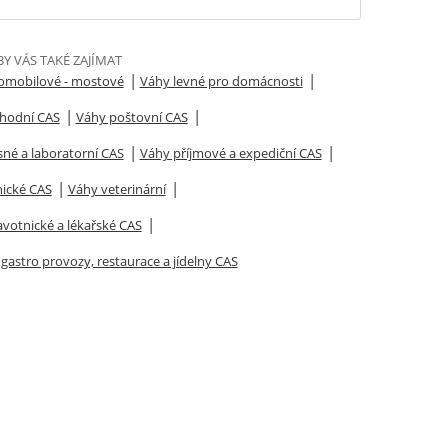
Y VÁS TAKÉ ZAJÍMAT
|
|
omobilové - mostové
Váhy levné pro domácnosti
|
|
hodní CAS
Váhy poštovní CAS
|
|
né a laboratorní CAS
Váhy příjmové a expediční CAS
|
|
nické CAS
Váhy veterinární
|
votnické a lékařské CAS
gastro provozy, restaurace a jídelny CAS