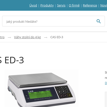
Úvod
Produkty
Servis
O firmě
Reference
Nov
tro
Váhy stolní do 4 kg
CAS ED-3
 ED-3
S
r
D