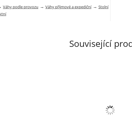
→
→
→
Váhy podle provozu
Váhy příjmové a expediční
Stolní
tní
Související pro