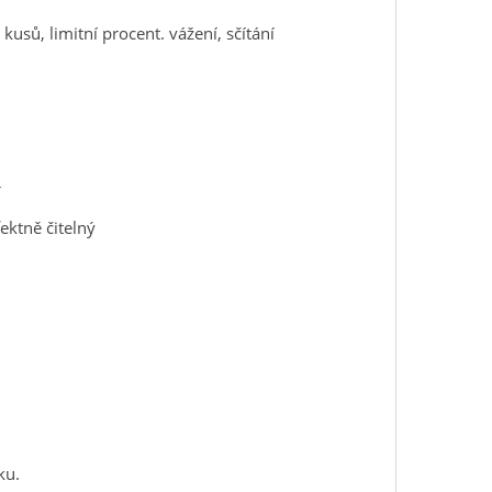
 kusů, limitní procent. vážení, sčítání
í
ektně čitelný
ku.