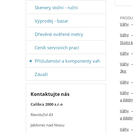
Skenery stolní - ruční
PRODUK
Výprodej - bazar
Váhy
Dřevěné ověřené metry
Váhy
Stolní
Ceník servisních prací
Váhy
Příslušenství a komponenty vah
Váhy
3kg
Závaží
Váhy
Váhy
Kontaktujte nás
a jídeln
Calibra 2000 s.r.o
Váhy
Revoluční 43
a jídeln
Jablonec nad Nisou
Váhy