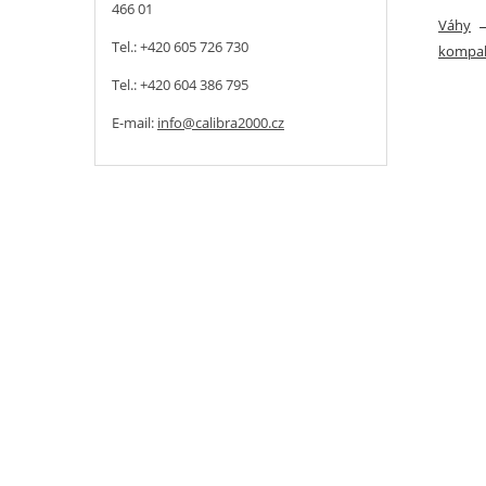
466 01
Váhy
Tel.: +420 605 726 730
kompak
Tel.: +420 604 386 795
E-mail:
info@calibra2000.cz