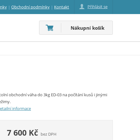
Přihlásit se
inky
Obchodní podmínky
Kontakt
Nákupní košík
tolní obchodní váha do 3kg ED-03 na počítání kusů i jinými
ežimy.
etailní informace
7 600 Kč
bez DPH