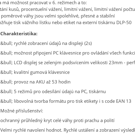
 má možnost pracovat v 6. režimech a to:
tání kusů, procentuelní vážení, limitní vážení, limitní vážení počtu
 poměrové váhy jsou velmi spolehlivé, přesné a stabilní
ňuje tisk vážního lístku nebo etiket na externí tiskárnu DLP-50
Charakteristika:
&bull; rychlé zobracení údajů na displeji (2s)
&bull; možnost připojení PC klávesnice pro ovládání všech funkc
&bull; LCD displej se zeleným podsvícením velikosti 23mm - perf
&bull; kvalitní gumová klávesnice
&bull; provoz na AKU až 53 hodin
&bull; 5 režimů pro odesílání údajú na PC, tiskárnu
&bull; libovolná tvorba formátu pro tisk etikety i s code EAN 13
Možné příslušenství:
ochranný průhledný kryt celé váhy proti prachu a polití
Velmi rychlé navolení hodnot. Rychlé ustálení a zobrazení výsled