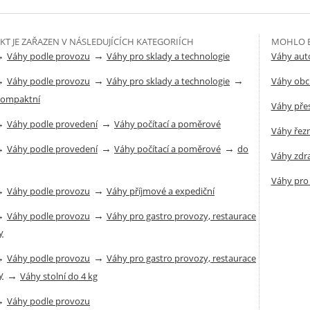
T JE ZAŘAZEN V NÁSLEDUJÍCÍCH KATEGORIÍCH
MOHLO B
→
→
Váhy podle provozu
Váhy pro sklady a technologie
Váhy aut
→
→
→
Váhy podle provozu
Váhy pro sklady a technologie
Váhy obc
 kompaktní
Váhy přes
→
→
Váhy podle provedení
Váhy počítací a poměrové
Váhy řez
→
→
→
Váhy podle provedení
Váhy počítací a poměrové
do
Váhy zdra
Váhy pro 
→
→
Váhy podle provozu
Váhy příjmové a expediční
→
→
Váhy podle provozu
Váhy pro gastro provozy, restaurace
y
→
→
Váhy podle provozu
Váhy pro gastro provozy, restaurace
y
→
Váhy stolní do 4 kg
→
Váhy podle provozu