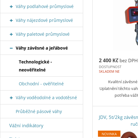
Váhy podlahové průmyslové
Váhy nájezdové průmyslové
Váhy paletové průmyslové
Váhy závěsné a jeřábové
2 400 Kč
bez DPH
Technologické -
DOSTUPNOST
neověřitelné
SKLADEM NE
Kvalitní závěsné
Obchodní - ověřitelné
Uplatnění těchto vah 
potřeba váž
Váhy voděodolné a vodotěsné
Průběžné pásové váhy
JDV, 5t/2kg závěs
ru
Vážní indikátory
NOVINKA