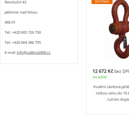
NOVINKA
Revoluční 43
Jablonec nad Nisou
466 01
Tel.: +420 605 726 730
Tel.: +420 604 386 795
E-mail:
info@calibra2000.cz
12 672 Kč
bez DP
SKLADEM
Kvalitní závěsná jeřá
nízkou cenu do 10
ručním disp