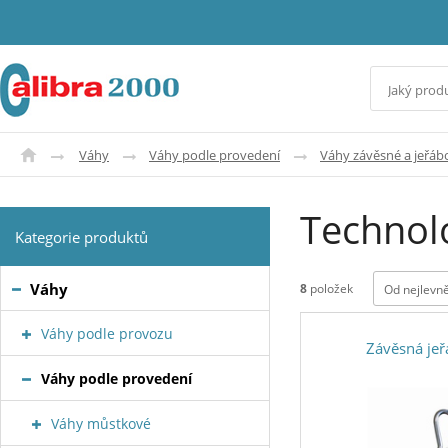
Váhy
Váhy podle provedení
Váhy závěsné a jeřáb
Technolo
Kategorie produktů
Váhy
8
položek
Od nejlevně
Váhy podle provozu
Závěsná je
Váhy podle provedení
Váhy můstkové