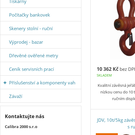
Tiskárny
Počítačky bankovek
Skenery stolní - ruční
Výprodej - bazar
Dřevěné ověřené metry
10 362 Kč
Ceník servisních prací
bez DP
SKLADEM
Příslušenství a komponenty vah
Kvalitní závěsná jeřá
nízkou cenu do 10
Závaží
ručním disp
Kontaktujte nás
JDV, 10t/5kg závě
s r
Calibra 2000 s.r.o