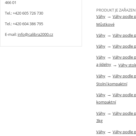
466 01
PRODUKT JE ZAŘAZEN
Tel.: +420 605 726 730
→
Váhy
Váhy podle 
Tel.: +420 604 386 795
Můstkové
E-mail:
info@calibra2000.cz
→
Váhy
Váhy podle 
→
Váhy
Váhy podle 
→
Váhy
Váhy podle 
a jídelny
→
Váhy stol
→
Váhy
Váhy podle 
Stolní kompaktní
→
Váhy
Váhy podle 
kompaktní
→
Váhy
Váhy podle 
3kg
→
Váhy
Váhy podle 