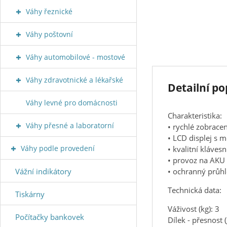
Váhy řeznické
Váhy poštovní
Váhy automobilové - mostové
Váhy zdravotnické a lékařské
Detailní p
Váhy levné pro domácnosti
Charakteristika:
Váhy přesné a laboratorní
• rychlé zobracen
• LCD displej s 
Váhy podle provedení
• kvalitní klávesn
• provoz na AKU
• ochranný průhle
Vážní indikátory
Technická data:
Tiskárny
Váživost (kg): 3
Počítačky bankovek
Dílek - přesnost (