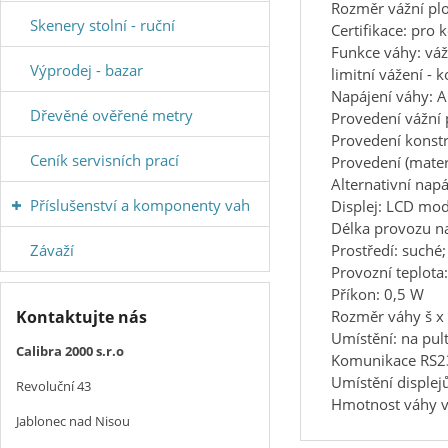
Rozměr vážní pl
Skenery stolní - ruční
Certifikace: pro 
Funkce váhy: váže
Výprodej - bazar
limitní vážení - 
Napájení váhy: 
Dřevěné ověřené metry
Provedení vážní 
Provedení konstr
Ceník servisních prací
Provedení (materi
Alternativní nap
Příslušenství a komponenty vah
Displej: LCD mo
Délka provozu na
Prostředí: suché
Závaží
Provozní teplota
Příkon: 0,5 W
Rozměr váhy š x 
Kontaktujte nás
Umístění: na pult
Calibra 2000 s.r.o
Komunikace RS2
Umístění displej
Revoluční 43
Hmotnost váhy vč
Jablonec nad Nisou