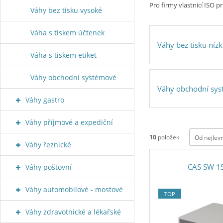
Pro firmy vlastnící ISO 
Váhy bez tisku vysoké
Váha s tiskem účtenek
Váhy bez tisku níz
Váha s tiskem etiket
Váhy obchodní systémové
Váhy obchodní sy
Váhy gastro
Váhy příjmové a expediční
10
položek
Od nejlev
Váhy řeznické
CAS SW 1
Váhy poštovní
Váhy automobilové - mostové
TOP
Váhy zdravotnické a lékařské