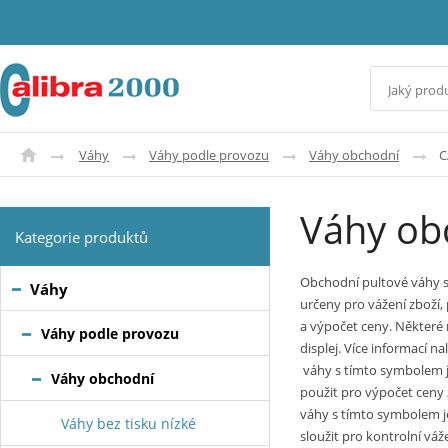
Váhy
Váhy podle provozu
Váhy obchodní
C
Váhy ob
Kategorie produktů
Obchodní pultové váhy s
Váhy
určeny pro vážení zboží,
a výpočet ceny. Některé
Váhy podle provozu
displej. Více informací n
váhy s tímto symbolem j
Váhy obchodní
použit pro výpočet ceny 
váhy s tímto symbolem j
Váhy bez tisku nízké
sloužit pro kontrolní váže