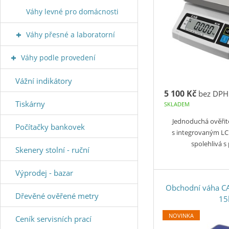
Váhy levné pro domácnosti
Váhy přesné a laboratorní
Váhy podle provedení
Vážní indikátory
5 100 Kč
bez DPH
Tiskárny
SKLADEM
Jednoduchá ověřite
Počítačky bankovek
s integrovaným LC
spolehlivá 
Skenery stolní - ruční
Výprodej - bazar
Obchodní váha CA
Dřevěné ověřené metry
15
NOVINKA
Ceník servisních prací