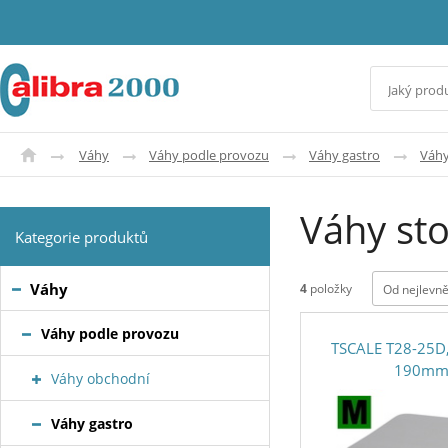
Váhy
Váhy podle provozu
Váhy gastro
Váhy
Váhy sto
Kategorie produktů
Váhy
4
položky
Od nejlevně
Váhy podle provozu
TSCALE T28-25D,
190mm
Váhy obchodní
Váhy gastro