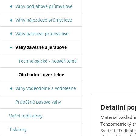
Váhy podlahové průmyslové
Váhy nájezdové průmyslové
Váhy paletové průmyslové
Váhy závěsné a jeřábové
Technologické - neověřitelné
Obchodní - ověřitelné
Váhy voděodolné a vodotěsné
Průběžné pásové váhy
Detailní p
Vážní indikátory
Materiál základn
Tenzometrický sn
Tiskárny
Svítící LED displ