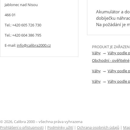
Jablonec nad Nisou
Akumulátor a dob
466 01
dobíječku náhrad
Na požádání je m
Tel.: +420 605 726 730
Tel.: +420 604 386 795
E-mail:
info@calibra2000.cz
PRODUKT JE ZAŘAZEN
→
Váhy
Váhy podle 
Obchodní - ověřitelné
→
Váhy
Váhy podle 
→
Váhy
Váhy podle 
© 2026, Calibra 2000 – všechna práva vyhrazena
Prohlášení o přístupnosti
|
Podmínky užití
|
Ochrana osobních údajů
|
Map