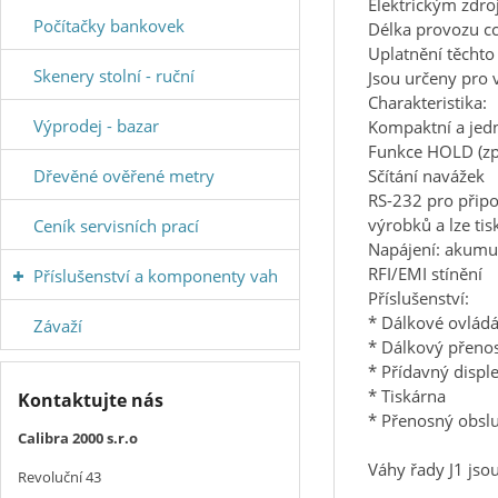
Elektrickým zdr
Počítačky bankovek
Délka provozu c
Uplatnění těchto
Skenery stolní - ruční
Jsou určeny pro 
Charakteristika:
Výprodej - bazar
Kompaktní a je
Funkce HOLD (zp
Dřevěné ověřené metry
Sčítání navážek
RS-232 pro připo
výrobků a lze ti
Ceník servisních prací
Napájení: akumu
RFI/EMI stínění
Příslušenství a komponenty vah
Příslušenství:
* Dálkové ovládán
Závaží
* Dálkový přeno
* Přídavný displ
* Tiskárna
Kontaktujte nás
* Přenosný obsl
Calibra 2000 s.r.o
Váhy řady J1 jso
Revoluční 43