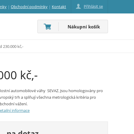
Přihlásit se
inky
Obchodní podmínky
Kontakt
Nákupní košík
 230.000 kč,-
00 kč,-
ostní automobilové váhy SEVAZ. Jsou homologovány pro
vropský trh a splňují všechna metrologická kritéria pro
bchodní vážení.
etailní informace
na dotaz