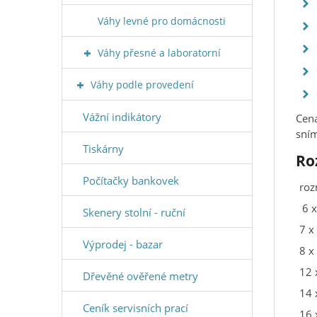
Váhy levné pro domácnosti
Váhy přesné a laboratorní
Váhy podle provedení
Vážní indikátory
Cena
sním
Tiskárny
Ro
Počítačky bankovek
roz
6 x
Skenery stolní - ruční
7 x
Výprodej - bazar
8 x
12 
Dřevěné ověřené metry
14 
Ceník servisních prací
16 