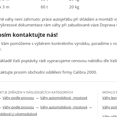
x 3 m
60 t
20 kg
ně váhy není zahrnuto: práce autojeřábu při skládání a montáži
 výkresové dokumentace rám váhy při zabudované váze Doprava 
osím kontaktujte nás!
i Vám pomůžeme s výběrem konkrétního výrobku, poradíme s ro
y.
ákladě Vaší poptávky rádi vypracujeme cenovou nabídku dle Va
aktujte prosím obchodní oddělení firmy Calibra 2000.
T JE ZAŘAZEN V NÁSLEDUJÍCÍCH KATEGORIÍCH
MOHLO B
→
→
Váhy podle provozu
Váhy automobilové - mostové
Váhy lev
→
→
→
Váhy podle provozu
Váhy automobilové - mostové
Váhy poš
bilové LI vícemodulové
Váhy pří