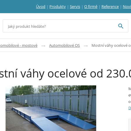
Úvod
Produkty
Servis
O firmě
Reference
Nov
tomobilové - mostové
Automobilové OS
Mostní váhy ocelové od
tní váhy ocelové od 230.0
M
e
o
D