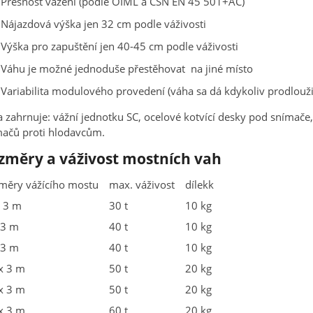
Přesnost vážení (podle OIML a ČSN EN 45 501+AC)
Nájazdová výška jen 32 cm podle váživosti
Výška pro zapuštění jen 40-45 cm podle váživosti
Váhu je možné jednoduše přestěhovat na jiné místo
Variabilita modulového provedení (váha sa dá kdykoliv prodloužit 
 zahrnuje: vážní jednotku SC, ocelové kotvící desky pod snímače,
ačů proti hlodavcům.
změry a váživost mostních vah
měry vážícího mostu
max. váživost
dílekk
 3 m
30 t
10 kg
 3 m
40 t
10 kg
 3 m
40 t
10 kg
x 3 m
50 t
20 kg
x 3 m
50 t
20 kg
x 3 m
60 t
20 kg