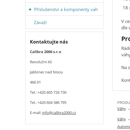
18 
Příslušenství a komponenty vah
V ce
Závaží
dle
Pr
Kontaktujte nás
Rád
Calibra 2000 s.r.o
váh
Revoluční 43
Na z
Jablonec nad Nisou
Kont
466 01
Tel.: +420 605 726 730
Tel.: +420 604 386 795
PRODUK
Váhy
E-mail:
info@calibra2000.cz
Váhy
Automo