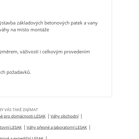
 výstavba základových betonových patek a vany
váhy na místo montáže
změrem, váživostí i celkovým provedením
šich požadavků.
Y VÁS TAKÉ ZAJÍMAT
|
|
né pro domácnosti LESAK
Váhy obchodní
|
|
tovní LESAK
Váhy přesné a laboratorní LESAK
|
jmové a expediční LESAK