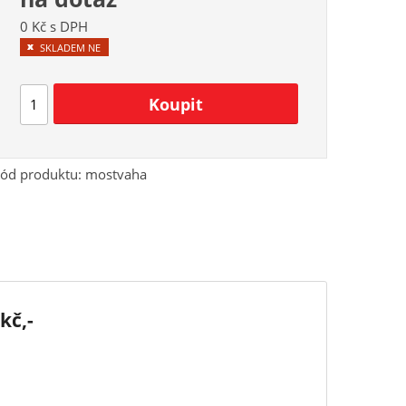
0 Kč s DPH
SKLADEM NE
ód produktu:
mostvaha
kč,-