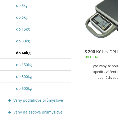
do 3kg
do 6kg
do 15kg
do 30kg
8 200 Kč
bez DPH
do 60kg
SKLADEM
do 150kg
Tyto váhy se použ
expedici, vážení z
do 300kg
bednách, su
do 600kg
Váhy podlahové průmyslové
Váhy nájezdové průmyslové