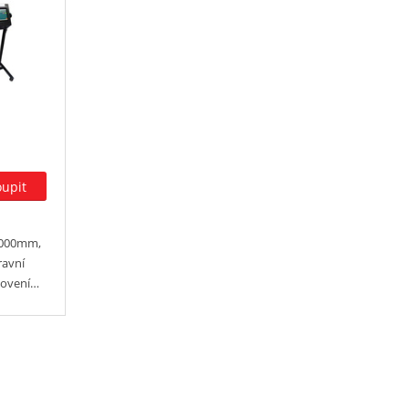
000mm,
ravní
novení…