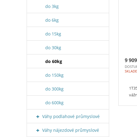
do 3kg
do 6kg
do 15kg
do 30kg
9 909
do 60kg
DOSTU
SKLAD
do 150kg
1T3
do 300kg
váž
do 600kg
Váhy podlahové průmyslové
Váhy nájezdové průmyslové