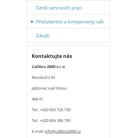
Ceník servisních prací
Příslušenství a komponenty vah
Závaží
Kontaktujte nás
Calibra 2000 s.r.o
Revoluční 43
Jablonec nad Nisou
466 01
Tel.: +420 605 726 730
Tel.: +420 604 386 795
E-mail:
info@calibra2000.cz