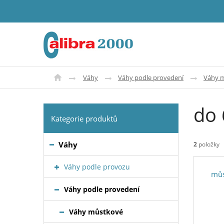
Váhy
Váhy podle provedení
Váhy 
do 
Kategorie produktů
Váhy
2
položky
Váhy podle provozu
můs
Váhy podle provedení
Váhy můstkové