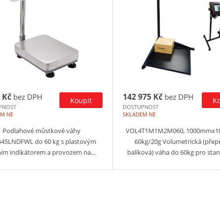
 Kč
142 975 Kč
bez DPH
bez DPH
PNOST
DOSTUPNOST
EM NE
SKLADEM NE
Podlahové můstkové váhy
VOL4T1M1M2M060, 1000mmx1
545LNDFWL do 60 kg s plastovým
60kg/20g Volumetrická (přep
ním indikátorem a provozem na…
balíková) váha do 60kg pro sta