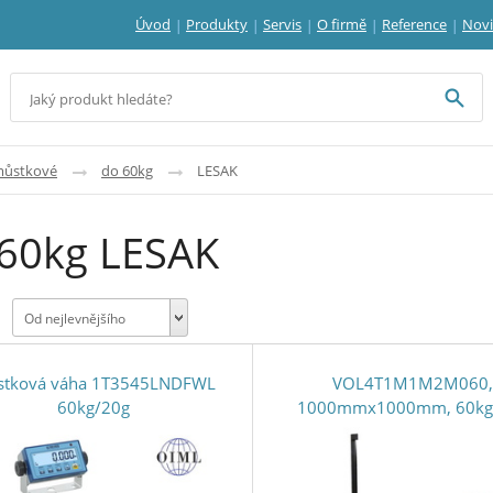
Úvod
Produkty
Servis
O firmě
Reference
Nov
můstkové
do 60kg
LESAK
60kg LESAK
Od nejlevnějšího
tková váha 1T3545LNDFWL
VOL4T1M1M2M060,
60kg/20g
1000mmx1000mm, 60kg