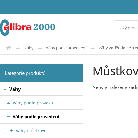
Váhy
Váhy podle provedení
Váhy voděodolné a 
Můstkov
Kategorie produktů
Nebyly nalezeny žádn
Váhy
Váhy podle provozu
Váhy podle provedení
Váhy můstkové