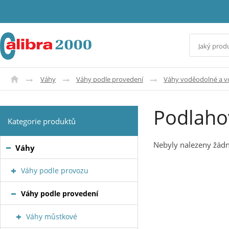
Váhy
Váhy podle provedení
Váhy voděodolné a 
Podlaho
Kategorie produktů
Nebyly nalezeny žádn
Váhy
Váhy podle provozu
Váhy podle provedení
Váhy můstkové