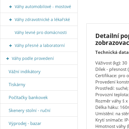
Váhy automobilové - mostové
Váhy zdravotnické a lékařské
Váhy levné pro domácnosti
Detailní p
zobrazovac
Váhy přesné a laboratorní
Technická data
Váhy podle provedení
Váživost (kg): 30
Dílek - přesnost (
Vážní indikátory
Certifikace: pro 
Provedení konstr
Tiskárny
Prostředí: suché
Provozní teplota
Počítačky bankovek
Rozměr váhy š x 
Délka háku: 16
Skenery stolní - ruční
Umístění: na stě
Krytí snímače: IP
Výprodej - bazar
Hmotnost váhy (k