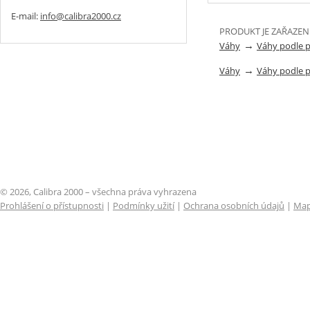
E-mail:
info@calibra2000.cz
PRODUKT JE ZAŘAZEN
→
Váhy
Váhy podle 
→
Váhy
Váhy podle 
© 2026, Calibra 2000 – všechna práva vyhrazena
Prohlášení o přístupnosti
|
Podmínky užití
|
Ochrana osobních údajů
|
Map