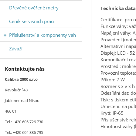
Dřevěné ověřené metry
Technická data
Certifikace: pro
Ceník servisních prací
Funkce váhy: váže
Napájení váhy: 
Příslušenství a komponenty vah
Provedení (materi
Alternativní nap
Závaží
Displej: LCD - 
Komunikační roz
Prostředí: mokré
Kontaktujte nás
Provozní teplota
Calibra 2000 s.r.o
Příkon: 7 W
Rozměr š x v x h
Revoluční 43
Odesílání dat: do
Tisk: s tiskem eti
Jablonec nad Nisou
Umístění: na pult
466 01
Krytí: IP-65
Příslušenství: re
Tel.: +420 605 726 730
Hmotnost váhy (
Tel.: +420 604 386 795