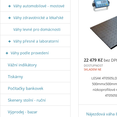
Váhy automobilové - mostové
Váhy zdravotnické a lékařské
Váhy levné pro domácnosti
Váhy přesné a laboratorní
Váhy podle provedení
22 479 Kč
bez DP
Vážní indikátory
DOSTUPNOST
SKLADEM NE
Tiskárny
LESAK 4T0505LD
500mmx500mm, 
Počítačky bankovek
nízkoprofilové
4T050
Skenery stolní - ruční
Výprodej - bazar
Nájezdová váha