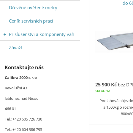
do 6
Dřevěné ověřené metry
Ceník servisních prací
Příslušenství a komponenty vah
Závaží
Kontaktujte nás
Calibra 2000 s.r.o
25 900 Kč
bez DP
Revoluční 43
SKLADEM
Jablonec nad Nisou
Podlahová nájezd
a 1500kg o rozm
466 01
800x8
Tel.: +420 605 726 730
Tel.: +420 604 386 795