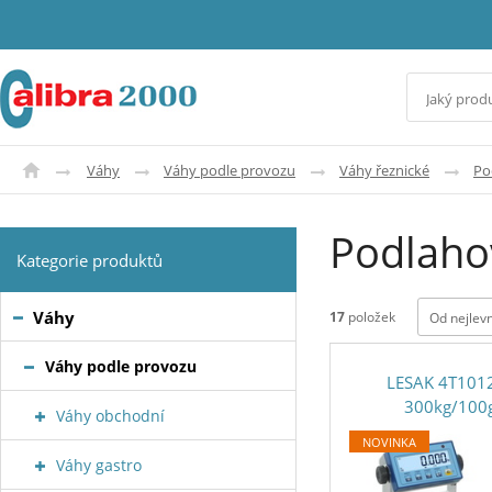
Váhy
Váhy podle provozu
Váhy řeznické
Po
Podlaho
Kategorie produktů
Váhy
17
položek
Od nejlev
Váhy podle provozu
LESAK 4T101
300kg/100
Váhy obchodní
NOVINKA
Váhy gastro