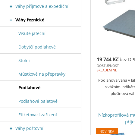
Váhy příjmové a expediční
Váhy řeznické
Visuté jateční
Dobytčí podlahové
19 744 Kč
bez DP
Stolní
DOSTUPNOST
SKLADEM NE
Můstkové na přepravky
Podlahová váha v l
s vážním indiká
Podlahové
plošinová vá
Podlahové paletové
Etiketovací zařízení
Nízkoprofilová m
příj
Váhy poštovní
NOVINKA