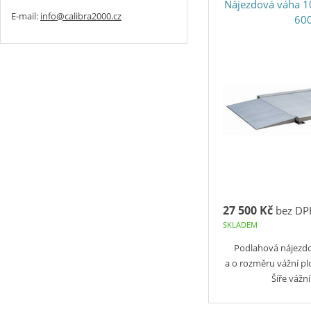
Nájezdová váha 
E-mail:
info@calibra2000.cz
60
27 500 Kč
bez DP
SKLADEM
Podlahová nájezd
a o rozměru vážní 
Šíře vážn