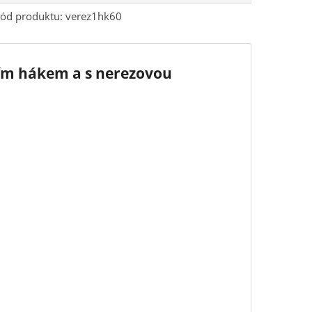
ód produktu:
verez1hk60
ním hákem a s nerezovou