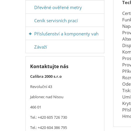
Tec
Dřevěné ověřené metry
Cert
Funk
Ceník servisních prací
Napá
Prov
Příslušenství a komponenty vah
Alte
Dis
Závaží
Kom
Pros
Prov
Kontaktujte nás
Přík
Calibra 2000 s.r.o
Rozm
Odes
Revoluční 43
Tisk
Umís
Jablonec nad Nisou
Kryt
466 01
Přís
Hmot
Tel.: +420 605 726 730
Tel.: +420 604 386 795