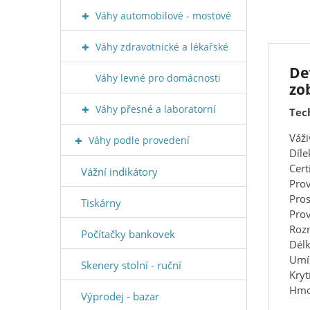
Váhy automobilové - mostové
Váhy zdravotnické a lékařské
De
Váhy levné pro domácnosti
zo
Váhy přesné a laboratorní
Tec
Váži
Váhy podle provedení
Díle
Cert
Vážní indikátory
Prov
Pros
Tiskárny
Prov
Rozm
Počítačky bankovek
Dél
Umís
Skenery stolní - ruční
Kryt
Hmot
Výprodej - bazar