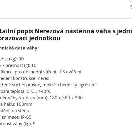
K
tailní popis Nerezová nástěnná váha s jed
brazovací jednotkou
hnická data váhy:
vost (kg): 30
k - přesnost (g): 10
ifikace: pro obchodní vážení - ES ověření
edení konstrukce: nerez
tředí: suché; prašné, mokré, chemicky agresivní
ozní teplota: 0°C » +40°C
ěr váhy š x h x v (mm): 180 x 360 x 300
ka háku: 160mm
tění: na stěnu
í snímače: IP-65
nost váhy (kg): 9