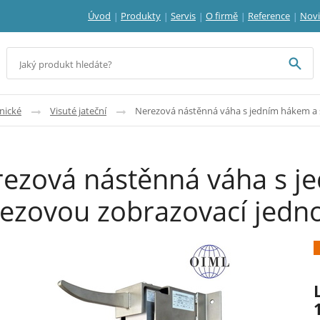
Úvod
Produkty
Servis
O firmě
Reference
Nov
nické
Visuté jateční
Nerezová nástěnná váha s jedním hákem a 
ezová nástěnná váha s j
ezovou zobrazovací jedn