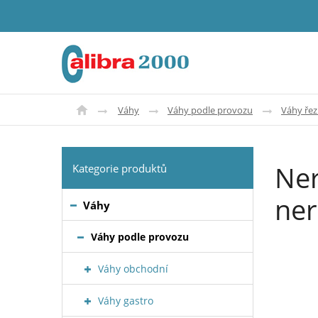
Váhy
Váhy podle provozu
Váhy řez
Ner
Kategorie produktů
ner
Váhy
Váhy podle provozu
Váhy obchodní
Váhy gastro