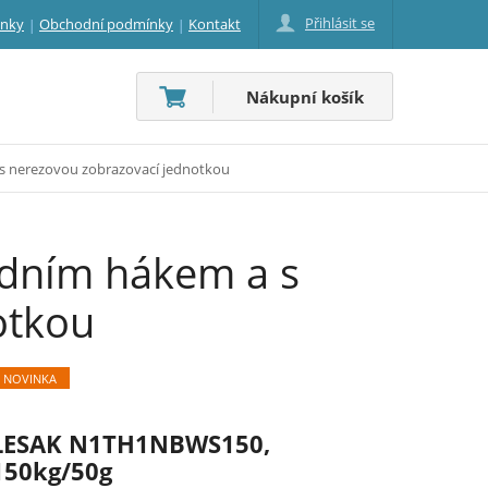
Přihlásit se
inky
Obchodní podmínky
Kontakt
Nákupní košík
s nerezovou zobrazovací jednotkou
edním hákem a s
otkou
NOVINKA
LESAK N1TH1NBWS150,
150kg/50g