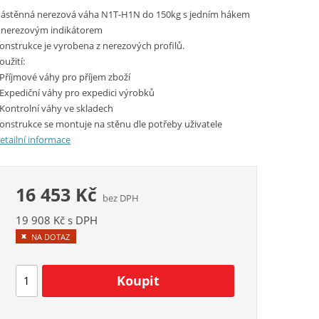
ástěnná nerezová váha N1T-H1N do 150kg s jedním hákem
 nerezovým indikátorem
onstrukce je vyrobena z nerezových profilů.
oužití:
 Příjmové váhy pro příjem zboží
 Expediční váhy pro expedici výrobků
 Kontrolní váhy ve skladech
onstrukce se montuje na stěnu dle potřeby uživatele
etailní informace
16 453 Kč
bez DPH
19 908 Kč s DPH
NA DOTAZ