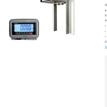
N
a
K
P
•
•
•
K
D