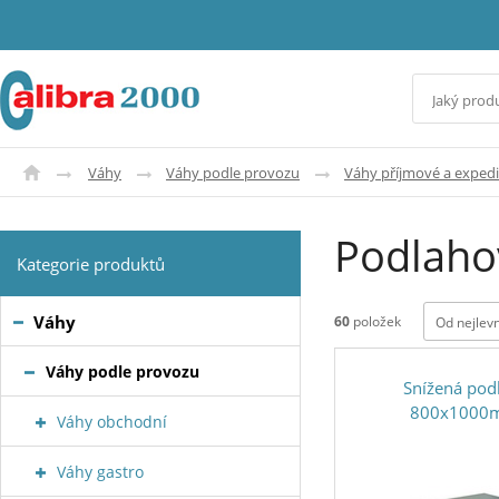
Váhy
Váhy podle provozu
Váhy příjmové a expedi
Podlaho
Kategorie produktů
Váhy
60
položek
Od nejlev
Váhy podle provozu
Snížená pod
800x1000
Váhy obchodní
Váhy gastro