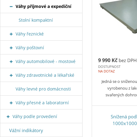
Váhy příjmové a expediční
Stolní kompaktní
Váhy řeznické
Váhy poštovní
9 990 Kč
bez DPH
Váhy automobilové - mostové
DOSTUPNOST
NA DOTAZ
Váhy zdravotnické a lékařské
Jedná se o snížen
vyrobenou z lak
Váhy levné pro domácnosti
svařených dohr
Váhy přesné a laboratorní
Váhy podle provedení
Snížená pod
1000x100
Vážní indikátory