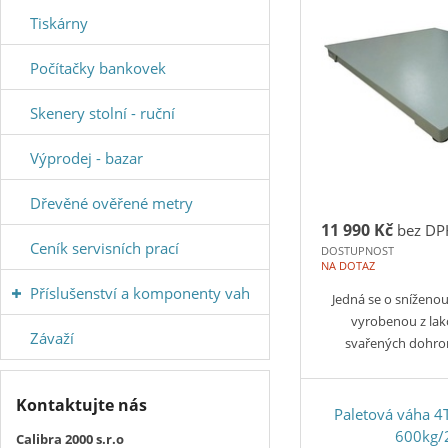
Tiskárny
Počítačky bankovek
Skenery stolní - ruční
Výprodej - bazar
Dřevěné ověřené metry
11 990 Kč
bez DP
Ceník servisních prací
DOSTUPNOST
NA DOTAZ
Příslušenství a komponenty vah
Jedná se o snížen
vyrobenou z lak
Závaží
svařených dohr
Kontaktujte nás
Paletová váha 
600kg/
Calibra 2000 s.r.o