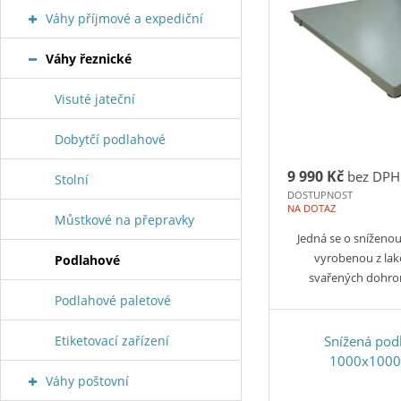
Váhy příjmové a expediční
Váhy řeznické
Visuté jateční
Dobytčí podlahové
9 990 Kč
bez DPH
Stolní
DOSTUPNOST
NA DOTAZ
Můstkové na přepravky
Jedná se o snížen
vyrobenou z lak
Podlahové
svařených dohr
Podlahové paletové
Etiketovací zařízení
Snížená pod
1000x100
Váhy poštovní