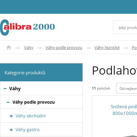
Váhy
Váhy podle provozu
Váhy řeznické
Po
Podlaho
Kategorie produktů
Váhy
11
položek
Od nejlev
Váhy podle provozu
Snížená pod
800x1000
Váhy obchodní
Váhy gastro