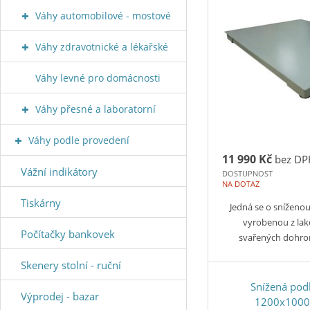
Váhy automobilové - mostové
Váhy zdravotnické a lékařské
Váhy levné pro domácnosti
Váhy přesné a laboratorní
Váhy podle provedení
11 990 Kč
bez DP
Vážní indikátory
DOSTUPNOST
NA DOTAZ
Tiskárny
Jedná se o snížen
vyrobenou z lak
Počítačky bankovek
svařených dohr
Skenery stolní - ruční
Snížená pod
Výprodej - bazar
1200x100