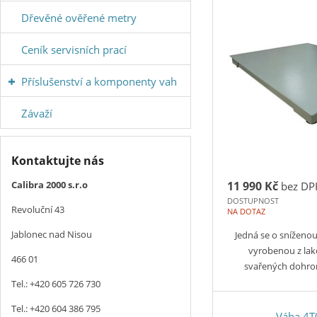
Dřevěné ověřené metry
Ceník servisních prací
Příslušenství a komponenty vah
Závaží
Kontaktujte nás
Calibra 2000 s.r.o
11 990 Kč
bez DP
DOSTUPNOST
Revoluční 43
NA DOTAZ
Jablonec nad Nisou
Jedná se o snížen
vyrobenou z lak
466 01
svařených dohr
Tel.: +420 605 726 730
Tel.: +420 604 386 795
Váha 4